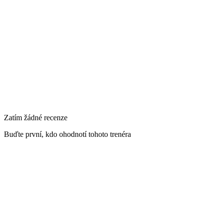
Primární lokalita
Na Poříčí 1068, 110 00 Petrská čtvrť, Česko
Zatím žádné recenze
Buďte první, kdo ohodnotí tohoto trenéra