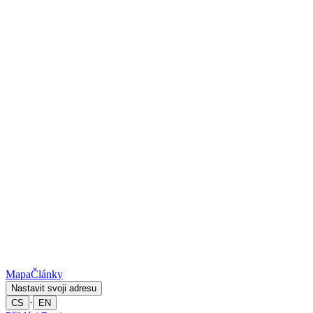
Mapa
Články
Nastavit svoji adresu
·
CS
EN