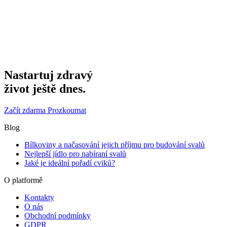
Nastartuj zdravý
život ještě dnes.
Začít zdarma
Prozkoumat
Blog
Bílkoviny a načasování jejich příjmu pro budování svalů
Nejlepší jídlo pro nabíraní svalů
Jaké je ideální pořadí cviků?
O platformě
Kontakty
O nás
Obchodní podmínky
GDPR