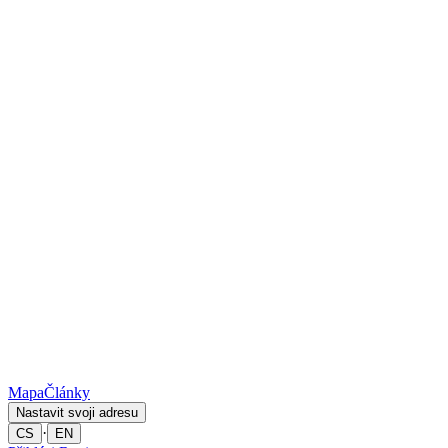
Mapa
Články
Nastavit svoji adresu
·
CS
EN