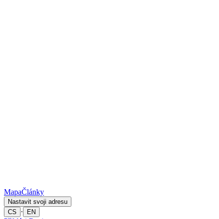
Mapa
Články
Nastavit svoji adresu
·
CS
EN