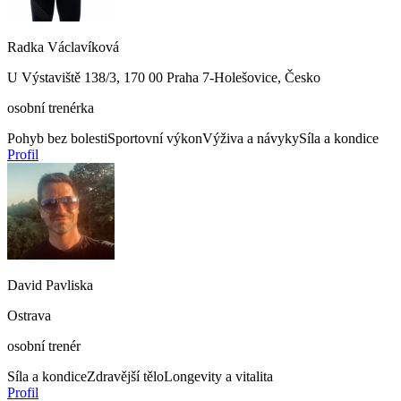
Radka Václavíková
U Výstaviště 138/3, 170 00 Praha 7-Holešovice, Česko
osobní trenérka
Pohyb bez bolesti
Sportovní výkon
Výživa a návyky
Síla a kondice
Profil
David Pavliska
Ostrava
osobní trenér
Síla a kondice
Zdravější tělo
Longevity a vitalita
Profil