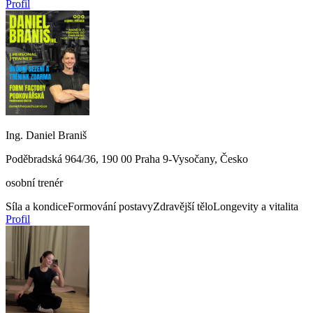
Profil
Ing. Daniel Braniš
Poděbradská 964/36, 190 00 Praha 9-Vysočany, Česko
osobní trenér
Síla a kondice
Formování postavy
Zdravější tělo
Longevity a vitalita
Profil