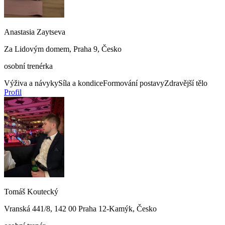
Anastasia Zaytseva
Za Lidovým domem, Praha 9, Česko
osobní trenérka
Výživa a návyky
Síla a kondice
Formování postavy
Zdravější tělo
Profil
Tomáš Koutecký
Vranská 441/8, 142 00 Praha 12-Kamýk, Česko