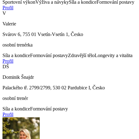
Sportovní výkon
Výživa a návyky
Síla a kondice
Formování postavy
Profil
V
Valerie
Svárov 6, 755 01 Vsetín-Vsetín 1, Česko
osobní trenérka
Síla a kondice
Formování postavy
Zdravější tělo
Longevity a vitalita
Profil
DŠ
Dominik Šnajdr
Palackého tř. 2799/2799, 530 02 Pardubice I, Česko
osobní trenér
Síla a kondice
Formování postavy
Profil