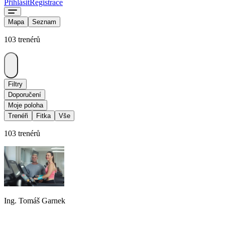
Přihlásit
Registrace
Mapa
Seznam
103 trenérů
Filtry
Doporučení
Moje poloha
Trenéři
Fitka
Vše
103 trenérů
Ing. Tomáš Garnek