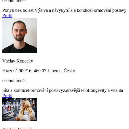
osobní trenér
Pohyb bez bolesti
Výživa a návyky
Síla a kondice
Formování postavy
Profil
Václav Kopecký
Hrazená 909/16, 460 07 Liberec, Česko
osobní trenér
Síla a kondice
Formování postavy
Zdravější tělo
Longevity a vitalita
Profil