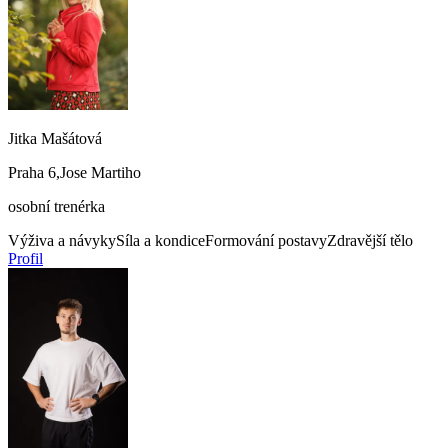
Jitka Mašátová
Praha 6,Jose Martiho
osobní trenérka
Výživa a návyky
Síla a kondice
Formování postavy
Zdravější tělo
Profil