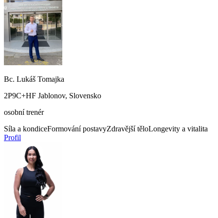
Bc. Lukáš Tomajka
2P9C+HF Jablonov, Slovensko
osobní trenér
Síla a kondice
Formování postavy
Zdravější tělo
Longevity a vitalita
Profil