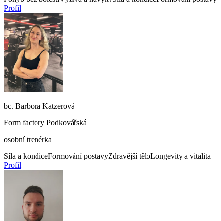
Profil
bc. Barbora Katzerová
Form factory Podkovářská
osobní trenérka
Síla a kondice
Formování postavy
Zdravější tělo
Longevity a vitalita
Profil