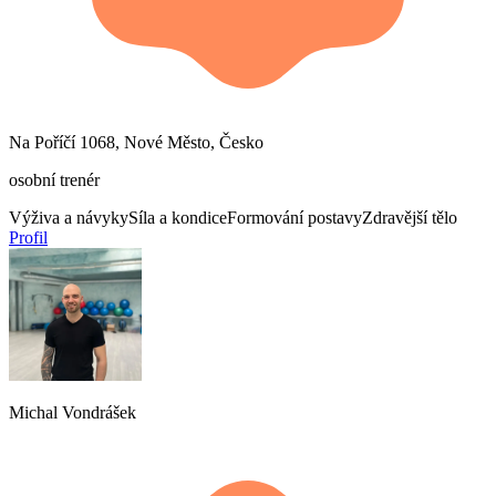
Na Poříčí 1068, Nové Město, Česko
osobní trenér
Výživa a návyky
Síla a kondice
Formování postavy
Zdravější tělo
Profil
Michal Vondrášek