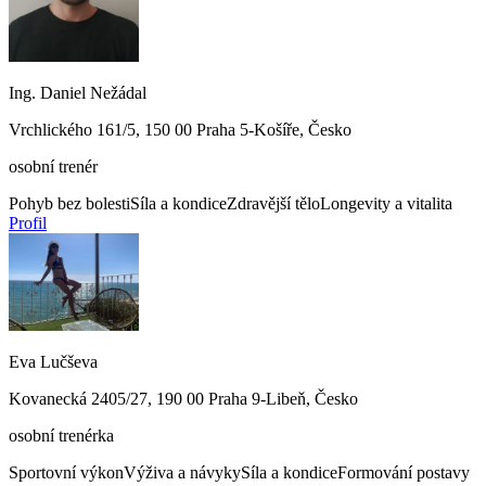
Ing. Daniel Nežádal
Vrchlického 161/5, 150 00 Praha 5-Košíře, Česko
osobní trenér
Pohyb bez bolesti
Síla a kondice
Zdravější tělo
Longevity a vitalita
Profil
Eva Lučševa
Kovanecká 2405/27, 190 00 Praha 9-Libeň, Česko
osobní trenérka
Sportovní výkon
Výživa a návyky
Síla a kondice
Formování postavy