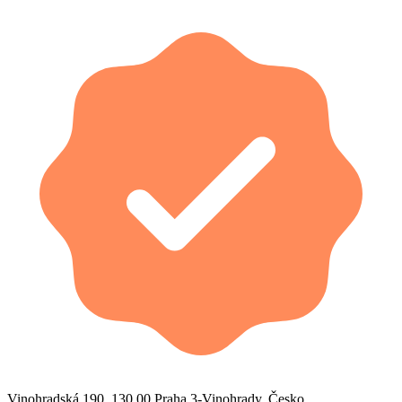
Vinohradská 190, 130 00 Praha 3-Vinohrady, Česko