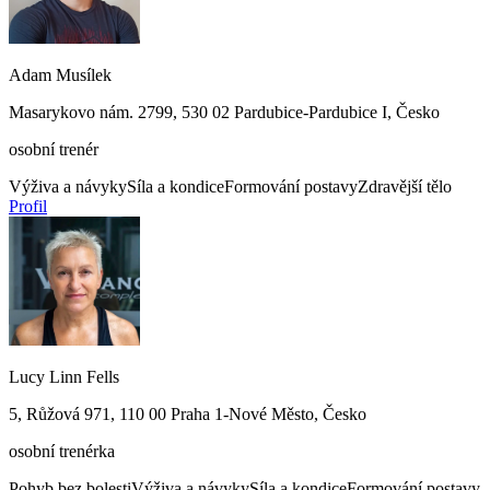
Adam Musílek
Masarykovo nám. 2799, 530 02 Pardubice-Pardubice I, Česko
osobní trenér
Výživa a návyky
Síla a kondice
Formování postavy
Zdravější tělo
Profil
Lucy Linn Fells
5, Růžová 971, 110 00 Praha 1-Nové Město, Česko
osobní trenérka
Pohyb bez bolesti
Výživa a návyky
Síla a kondice
Formování postavy