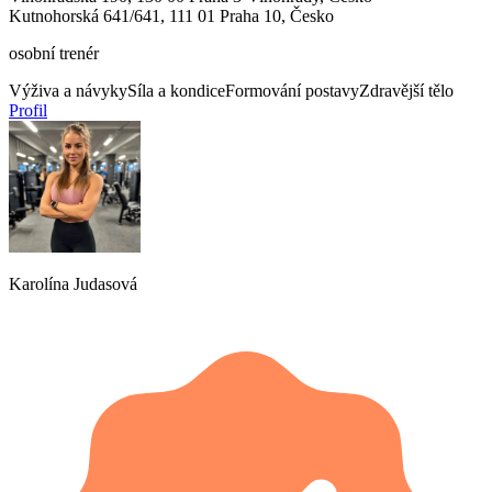
Kutnohorská 641/641, 111 01 Praha 10, Česko
osobní trenér
Výživa a návyky
Síla a kondice
Formování postavy
Zdravější tělo
Profil
Karolína Judasová