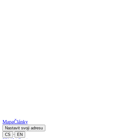
Mapa
Články
Nastavit svoji adresu
·
CS
EN