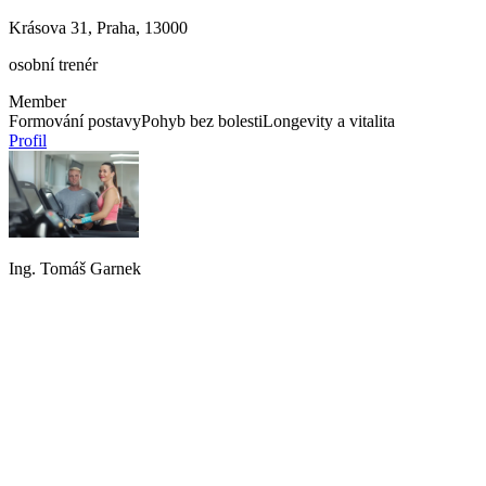
Krásova 31, Praha, 13000
osobní trenér
Member
Formování postavy
Pohyb bez bolesti
Longevity a vitalita
Profil
Ing. Tomáš Garnek