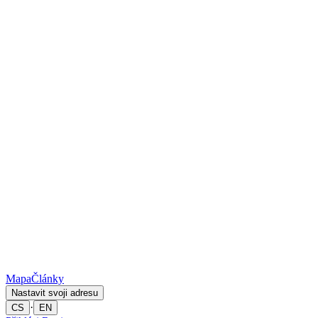
Mapa
Články
Nastavit svoji adresu
·
CS
EN