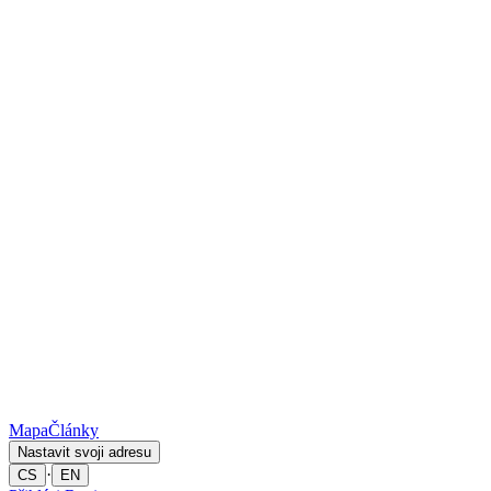
Mapa
Články
Nastavit svoji adresu
·
CS
EN