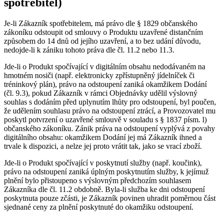
spotřebitel)
Je-li Zákazník spotřebitelem, má právo dle § 1829 občanského
zákoníku odstoupit od smlouvy o Produktu uzavřené distančním
způsobem do 14 dnů od jejího uzavření, a to bez udání důvodu,
nedojde-li k zániku tohoto práva dle čl. 11.2 nebo 11.3.
Jde-li o Produkt spočívající v digitálním obsahu nedodávaném na
hmotném nosiči (např. elektronicky zpřístupněný jídelníček či
tréninkový plán), právo na odstoupení zaniká okamžikem Dodání
(čl. 9.3), pokud Zákazník v rámci Objednávky udělil výslovný
souhlas s dodáním před uplynutím lhůty pro odstoupení, byl poučen,
že udělením souhlasu právo na odstoupení ztrácí, a Provozovatel mu
poskytl potvrzení o uzavřené smlouvě v souladu s § 1837 písm. l)
občanského zákoníku. Zánik práva na odstoupení vyplývá z povahy
digitálního obsahu: okamžikem Dodání jej má Zákazník ihned a
trvale k dispozici, a nelze jej proto vrátit tak, jako se vrací zboží.
Jde-li o Produkt spočívající v poskytnutí služby (např. koučink),
právo na odstoupení zaniká úplným poskytnutím služby, k jejímuž
plnění bylo přistoupeno s výslovným předchozím souhlasem
Zákazníka dle čl. 11.2 obdobně. Byla-li služba ke dni odstoupení
poskytnuta pouze zčásti, je Zákazník povinen uhradit poměrnou část
sjednané ceny za plnění poskytnuté do okamžiku odstoupení.