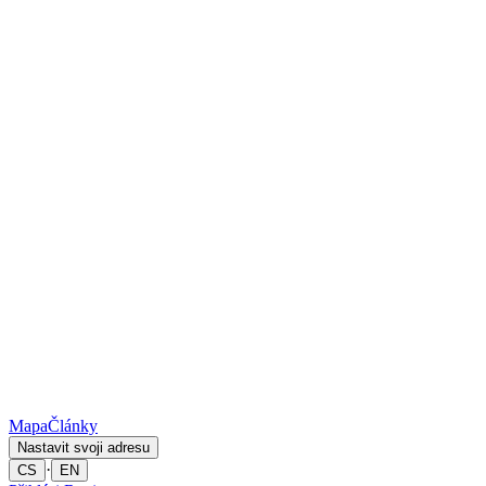
Mapa
Články
Nastavit svoji adresu
·
CS
EN