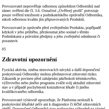
Provozovatel neprověřuje odbornou způsobilost Odborníků nad
rámec ověření dle čl. 3.6. Označení „Ověřený profil" potvrzuje
pouze ověření totožnosti a podnikatelského oprávnění Odborníka,
nikoli odbornou kvalitu jím připravovaných Produktů.
Provozovatel je oprávněn před zveřejněním Produktu, popřípadě
kdykoli v jeho průběhu, přezkoumat jeho soulad s těmito
Podmínkami a právními předpisy a jeho zveřejnění odmítnout či
pozastavit.
05
Zdravotní upozornění
Fyzická aktivita, změna stravovacích návyků a další doporučení
poskytovaná Odborníky mohou představovat zdravotní riziko.
Zákazník je povinen před zahájením jakéhokoli tréninkového,
výživového nebo jiného programu zvážit svůj aktuální zdravotní
stav a v případě pochybností konzultovat lékaře či jiného
kvalifikovaného odborníka.
Provozovatel výslovně upozorňuje, že Platforma neslouží k
poskytování lékařské péče ani k diagnostice či léčbě zdravotních
obtíží. Doporučení Odborníků jsou realizována výhradně na vlastní