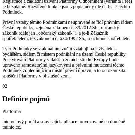
Registrace a základní užívání Platformy Odborníkem (varianta Free)
je bezplatné. Rozšířené funkce jsou zpoplatněny dle čl. 6 a 7 těchto
Podmínek.
Právní vztahy těmito Podmínkami neupravené se řídí právním řádem
České republiky, zejména zákonem č. 89/2012 Sb., občanský
zákoník (dále jen „občanský zákoník"), a je-li Zákazník
spotřebitelem, též zákonem č. 634/1992 Sb., o ochraně spotřebitele.
Tyto Podmínky se v aktuálním znění vztahují na Uživatele s
bydlištěm, sídlem či místem podnikání na území České republiky.
Poskytování Platformy v dalších zemích střední Evropy bude
upraveno samostatnými jazykovými a právními mutacemi těchto
Podmínek zohledňujícími místní právní úpravu, a to od okamžiku
spuštění Platformy v příslušné zemi.
02
Definice pojmů
Platforma
internetový portál a související aplikace provozované na doméně
trainio.cz.