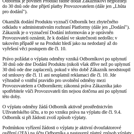
Odborník je povinen Produkt řádně dodat Zákazníkovi nejpozději
do 30 dnů ode dne přijetí platby Provozovatelem (dále jen „Lhůta
pro dodání").
Okamžik dodání Produktu vyznačí Odborník bez zbytečného
odkladu v administrativním rozhraní Platformy (dále jen „Dodání").
Zákazník je o vyznačení Dodání informován a je oprávněn
Provozovateli oznámit, že k dodání ve skutečnosti nedošlo; v
takovém případě se na Produkt hledí jako na nedodaný až do
vyřešení věci postupem dle čl. 10.
Právo požádat o výplatu odměny vzniká Odborníkovi po uplynutí
30 dnů ode dne Dodání Produktu (nikoli však dříve než po uplynutí
30 dnů ode dne zaplacení), pokud v této době Zákazník neodstoupil
od smlouvy dle čl. 11 ani neuplatnil reklamaci dle čl. 10. Jde
výhradně o vnitřní pravidlo pro uvolnění odměny mezi
Provozovatelem a Odborníkem; zákonná práva Zákazníka jako
spotřebitele vůči Provozovateli tím nejsou dotčena ani po uplynutí
této doby.
O výplatu odměny žádá Odborník aktivně prostřednictvím
Uživatelského účtu, a to po vzniku práva na výplatu dle čl. 9.4.
Odborník si při žádosti zvolí způsob výplaty.
Podmínkou vyřízení žádosti o výplatu je aktivní dvoufaktorové
ověření (2FA) na účtu Odborníka a nastavený platný způsob výplaty