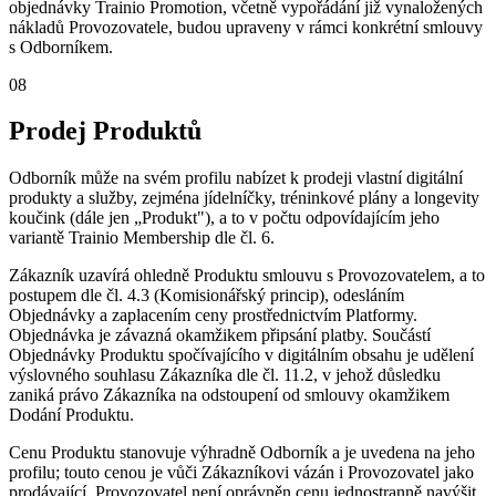
objednávky Trainio Promotion, včetně vypořádání již vynaložených
nákladů Provozovatele, budou upraveny v rámci konkrétní smlouvy
s Odborníkem.
08
Prodej Produktů
Odborník může na svém profilu nabízet k prodeji vlastní digitální
produkty a služby, zejména jídelníčky, tréninkové plány a longevity
koučink (dále jen „Produkt"), a to v počtu odpovídajícím jeho
variantě Trainio Membership dle čl. 6.
Zákazník uzavírá ohledně Produktu smlouvu s Provozovatelem, a to
postupem dle čl. 4.3 (Komisionářský princip), odesláním
Objednávky a zaplacením ceny prostřednictvím Platformy.
Objednávka je závazná okamžikem připsání platby. Součástí
Objednávky Produktu spočívajícího v digitálním obsahu je udělení
výslovného souhlasu Zákazníka dle čl. 11.2, v jehož důsledku
zaniká právo Zákazníka na odstoupení od smlouvy okamžikem
Dodání Produktu.
Cenu Produktu stanovuje výhradně Odborník a je uvedena na jeho
profilu; touto cenou je vůči Zákazníkovi vázán i Provozovatel jako
prodávající. Provozovatel není oprávněn cenu jednostranně navýšit