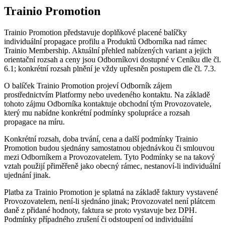
Trainio Promotion
Trainio Promotion představuje doplňkové placené balíčky
individuální propagace profilu a Produktů Odborníka nad rámec
Trainio Membership. Aktuální přehled nabízených variant a jejich
orientační rozsah a ceny jsou Odborníkovi dostupné v Ceníku dle čl.
6.1; konkrétní rozsah plnění je vždy upřesněn postupem dle čl. 7.3.
O balíček Trainio Promotion projeví Odborník zájem
prostřednictvím Platformy nebo uvedeného kontaktu. Na základě
tohoto zájmu Odborníka kontaktuje obchodní tým Provozovatele,
který mu nabídne konkrétní podmínky spolupráce a rozsah
propagace na míru.
Konkrétní rozsah, doba trvání, cena a další podmínky Trainio
Promotion budou sjednány samostatnou objednávkou či smlouvou
mezi Odborníkem a Provozovatelem. Tyto Podmínky se na takový
vztah použijí přiměřeně jako obecný rámec, nestanoví-li individuální
ujednání jinak.
Platba za Trainio Promotion je splatná na základě faktury vystavené
Provozovatelem, není-li sjednáno jinak; Provozovatel není plátcem
daně z přidané hodnoty, faktura se proto vystavuje bez DPH.
Podmínky případného zrušení či odstoupení od individuální