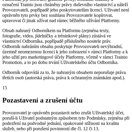
označení Trainio jsou chráněny právy duševního vlastnictví a náleží
Provozovateli, popřípadě jeho poskytovatelům licencí. Uživatel není
oprávněn tyto prvky bez souhlasu Provozovatele kopírovat,
upravovat či jinak užívat nad rámec běžného užívání Platformy.
Obsah nahraný Odborníkem na Platformu (zejména texty,
fotografie, videa, jídelníčky a tréninkové plány) zůstává ve
vlastnictví Odborníka, popřípadě příslušného nositele práv.
Odborník nahráním obsahu poskytuje Provozovateli nevýhradní,
územně neomezenou licenci k jeho zobrazení v rámci Platformy a k
jeho užití pro marketingové účely Platformy, včetně v rámci Trainio
Promotion, a to po dobu trvání Uživatelského účtu Odborníka.
Odborník odpovídá za to, že nahraným obsahem neporušuje práva
třetích osob (autorská práva, práva k ochranným známkám apod.).
15
Pozastavení a zrušení účtu
Provozovatel je oprávněn pozastavit nebo zrušit Uživatelský účet,
poruší-li Uživatel podstatným způsobem tyto Podmínky, zejména při
podezření na podvodné jednání, opakované stížnosti na kvalitu
služeb, nebo při porušení povinností dle čl. 12 či 13.