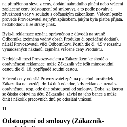
na přiměřenou slevu z ceny, dodání náhradního plnění nebo vrácení
zaplacené ceny (odstoupení od smlouvy), a to podle povahy a
závažnosti vady v souladu s občanským zákoníkem. Vrácení peněz
provede Provozovatel stejným způsobem, jakým byla platba přijata,
nedohodnou-li se strany jinak.
Byla-li reklamace uznána oprávněnou z důvodů na straně
Odborníka (zejména vadný obsah Produktu či opožděné dodání),
náleží Provozovateli vůči Odborníkovi Postih dle čl. 4.5 v rozsahu
vynaložených nákladů, zejména vrácené ceny Produktu.
Nedojde-li mezi Provozovatelem a Zákazníkem ke shodě o
oprávněnosti reklamace, může Zákazník věc řešit mimosoudní
cestou dle čl. 18, popřípadě soudní cestou.
Vrácení ceny odesílá Provozovatel zpět na platební prostředek
Zákazníka nejpozději do 14 dnů ode dne, kdy reklamaci uznal za
oprávněnou, resp. ode dne odstoupení od smlouvy. Doba, za kterou
se částka objeví na účtu Zákazníka, závisí na jeho bance a může
činit i několik pracovních dnů po odeslání vrácení.
11
Odstoupení od smlouvy (Zákazník-