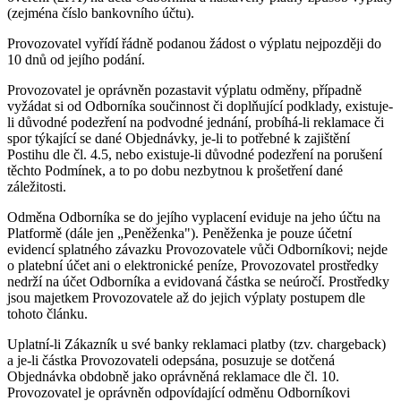
(zejména číslo bankovního účtu).
Provozovatel vyřídí řádně podanou žádost o výplatu nejpozději do
10 dnů od jejího podání.
Provozovatel je oprávněn pozastavit výplatu odměny, případně
vyžádat si od Odborníka součinnost či doplňující podklady, existuje-
li důvodné podezření na podvodné jednání, probíhá-li reklamace či
spor týkající se dané Objednávky, je-li to potřebné k zajištění
Postihu dle čl. 4.5, nebo existuje-li důvodné podezření na porušení
těchto Podmínek, a to po dobu nezbytnou k prošetření dané
záležitosti.
Odměna Odborníka se do jejího vyplacení eviduje na jeho účtu na
Platformě (dále jen „Peněženka"). Peněženka je pouze účetní
evidencí splatného závazku Provozovatele vůči Odborníkovi; nejde
o platební účet ani o elektronické peníze, Provozovatel prostředky
nedrží na účet Odborníka a evidovaná částka se neúročí. Prostředky
jsou majetkem Provozovatele až do jejich výplaty postupem dle
tohoto článku.
Uplatní-li Zákazník u své banky reklamaci platby (tzv. chargeback)
a je-li částka Provozovateli odepsána, posuzuje se dotčená
Objednávka obdobně jako oprávněná reklamace dle čl. 10.
Provozovatel je oprávněn odpovídající odměnu Odborníkovi