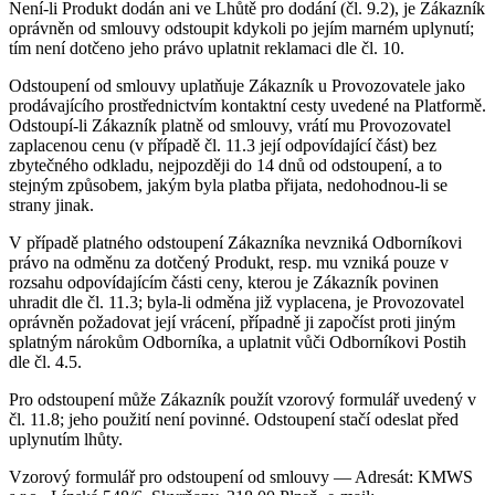
Není-li Produkt dodán ani ve Lhůtě pro dodání (čl. 9.2), je Zákazník
oprávněn od smlouvy odstoupit kdykoli po jejím marném uplynutí;
tím není dotčeno jeho právo uplatnit reklamaci dle čl. 10.
Odstoupení od smlouvy uplatňuje Zákazník u Provozovatele jako
prodávajícího prostřednictvím kontaktní cesty uvedené na Platformě.
Odstoupí-li Zákazník platně od smlouvy, vrátí mu Provozovatel
zaplacenou cenu (v případě čl. 11.3 její odpovídající část) bez
zbytečného odkladu, nejpozději do 14 dnů od odstoupení, a to
stejným způsobem, jakým byla platba přijata, nedohodnou-li se
strany jinak.
V případě platného odstoupení Zákazníka nevzniká Odborníkovi
právo na odměnu za dotčený Produkt, resp. mu vzniká pouze v
rozsahu odpovídajícím části ceny, kterou je Zákazník povinen
uhradit dle čl. 11.3; byla-li odměna již vyplacena, je Provozovatel
oprávněn požadovat její vrácení, případně ji započíst proti jiným
splatným nárokům Odborníka, a uplatnit vůči Odborníkovi Postih
dle čl. 4.5.
Pro odstoupení může Zákazník použít vzorový formulář uvedený v
čl. 11.8; jeho použití není povinné. Odstoupení stačí odeslat před
uplynutím lhůty.
Vzorový formulář pro odstoupení od smlouvy — Adresát: KMWS