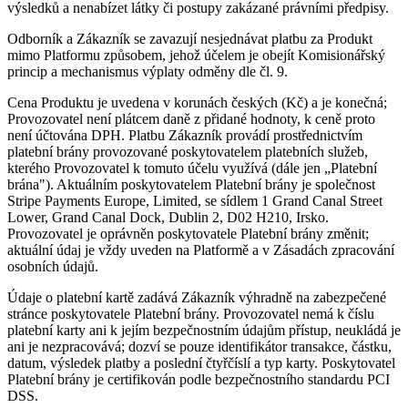
výsledků a nenabízet látky či postupy zakázané právními předpisy.
Odborník a Zákazník se zavazují nesjednávat platbu za Produkt
mimo Platformu způsobem, jehož účelem je obejít Komisionářský
princip a mechanismus výplaty odměny dle čl. 9.
Cena Produktu je uvedena v korunách českých (Kč) a je konečná;
Provozovatel není plátcem daně z přidané hodnoty, k ceně proto
není účtována DPH. Platbu Zákazník provádí prostřednictvím
platební brány provozované poskytovatelem platebních služeb,
kterého Provozovatel k tomuto účelu využívá (dále jen „Platební
brána"). Aktuálním poskytovatelem Platební brány je společnost
Stripe Payments Europe, Limited, se sídlem 1 Grand Canal Street
Lower, Grand Canal Dock, Dublin 2, D02 H210, Irsko.
Provozovatel je oprávněn poskytovatele Platební brány změnit;
aktuální údaj je vždy uveden na Platformě a v Zásadách zpracování
osobních údajů.
Údaje o platební kartě zadává Zákazník výhradně na zabezpečené
stránce poskytovatele Platební brány. Provozovatel nemá k číslu
platební karty ani k jejím bezpečnostním údajům přístup, neukládá je
ani je nezpracovává; dozví se pouze identifikátor transakce, částku,
datum, výsledek platby a poslední čtyřčíslí a typ karty. Poskytovatel
Platební brány je certifikován podle bezpečnostního standardu PCI
DSS.