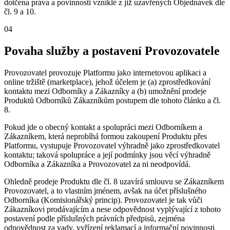
dotčena práva a povinnosti vzniklé z již uzavřených Objednávek dle
čl. 9 a 10.
04
Povaha služby a postavení Provozovatele
Provozovatel provozuje Platformu jako internetovou aplikaci a
online tržiště (marketplace), jehož účelem je (a) zprostředkování
kontaktu mezi Odborníky a Zákazníky a (b) umožnění prodeje
Produktů Odborníků Zákazníkům postupem dle tohoto článku a čl.
8.
Pokud jde o obecný kontakt a spolupráci mezi Odborníkem a
Zákazníkem, která neprobíhá formou zakoupení Produktu přes
Platformu, vystupuje Provozovatel výhradně jako zprostředkovatel
kontaktu; taková spolupráce a její podmínky jsou věcí výhradně
Odborníka a Zákazníka a Provozovatel za ni neodpovídá.
Ohledně prodeje Produktu dle čl. 8 uzavírá smlouvu se Zákazníkem
Provozovatel, a to vlastním jménem, avšak na účet příslušného
Odborníka (Komisionářský princip). Provozovatel je tak vůči
Zákazníkovi prodávajícím a nese odpovědnost vyplývající z tohoto
postavení podle příslušných právních předpisů, zejména
odpovědnost za vady, vyřízení reklamací a informační povinnosti