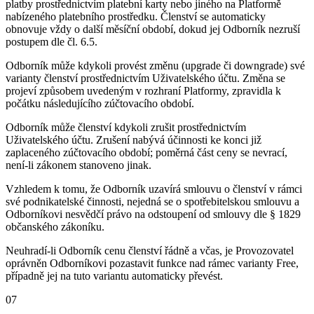
platby prostřednictvím platební karty nebo jiného na Platformě
nabízeného platebního prostředku. Členství se automaticky
obnovuje vždy o další měsíční období, dokud jej Odborník nezruší
postupem dle čl. 6.5.
Odborník může kdykoli provést změnu (upgrade či downgrade) své
varianty členství prostřednictvím Uživatelského účtu. Změna se
projeví způsobem uvedeným v rozhraní Platformy, zpravidla k
počátku následujícího zúčtovacího období.
Odborník může členství kdykoli zrušit prostřednictvím
Uživatelského účtu. Zrušení nabývá účinnosti ke konci již
zaplaceného zúčtovacího období; poměrná část ceny se nevrací,
není-li zákonem stanoveno jinak.
Vzhledem k tomu, že Odborník uzavírá smlouvu o členství v rámci
své podnikatelské činnosti, nejedná se o spotřebitelskou smlouvu a
Odborníkovi nesvědčí právo na odstoupení od smlouvy dle § 1829
občanského zákoníku.
Neuhradí-li Odborník cenu členství řádně a včas, je Provozovatel
oprávněn Odborníkovi pozastavit funkce nad rámec varianty Free,
případně jej na tuto variantu automaticky převést.
07