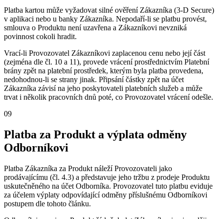
Platba kartou může vyžadovat silné ověření Zákazníka (3-D Secure)
v aplikaci nebo u banky Zákazníka. Nepodaří-li se platbu provést,
smlouva o Produktu není uzavřena a Zákazníkovi nevzniká
povinnost cokoli hradit.
Vrací-li Provozovatel Zákazníkovi zaplacenou cenu nebo její část
(zejména dle čl. 10 a 11), provede vrácení prostřednictvím Platební
brány zpět na platební prostředek, kterým byla platba provedena,
nedohodnou-li se strany jinak. Připsání částky zpět na účet
Zákazníka závisí na jeho poskytovateli platebních služeb a může
trvat i několik pracovních dnů poté, co Provozovatel vrácení odešle.
09
Platba za Produkt a výplata odměny
Odborníkovi
Platba Zákazníka za Produkt náleží Provozovateli jako
prodávajícímu (čl. 4.3) a představuje jeho tržbu z prodeje Produktu
uskutečněného na účet Odborníka. Provozovatel tuto platbu eviduje
za účelem výplaty odpovídající odměny příslušnému Odborníkovi
postupem dle tohoto článku.