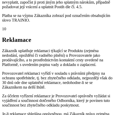
nevyplatit, započíst ji proti jiným jeho splatným nárokům, případně
požadovat její vrácení a uplatnit Postih dle čl. 4.5.
Platba se na výpisu Zákazníka zobrazí pod označením obsahujícím
slovo TRAINIO.
10
Reklamace
Zákazník uplatňuje reklamaci týkající se Produktu (zejména
nedodání, opoždění či vadného plnění) u Provozovatele jako
prodávajícího, a to prostřednictvím kontaktní cesty uvedené na
Platformě, s uvedením popisu vady a dokladu o zaplacení.
Provozovatel reklamaci vyřídí v souladu s právními předpisy na
ochranu spotřebitele, tj. bez zbytečného odkladu, nejpozději však do
30 dnů ode dne uplatnění reklamace, nedohodne-li se se
Zákazníkem na delší lhůtě.
Za účelem vyřízení reklamace je Provozovatel oprávněn vyžádat si
vyjádření a součinnost dotčeného Odborníka, který je povinen tuto
součinnost bez zbytečného odkladu poskytnout.
Je-li reklamace shledána oprávněnou, má Zákazník právo zejména