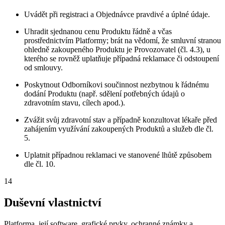
Uvádět při registraci a Objednávce pravdivé a úplné údaje.
Uhradit sjednanou cenu Produktu řádně a včas
prostřednictvím Platformy; brát na vědomí, že smluvní stranou
ohledně zakoupeného Produktu je Provozovatel (čl. 4.3), u
kterého se rovněž uplatňuje případná reklamace či odstoupení
od smlouvy.
Poskytnout Odborníkovi součinnost nezbytnou k řádnému
dodání Produktu (např. sdělení potřebných údajů o
zdravotním stavu, cílech apod.).
Zvážit svůj zdravotní stav a případně konzultovat lékaře před
zahájením využívání zakoupených Produktů a služeb dle čl.
5.
Uplatnit případnou reklamaci ve stanovené lhůtě způsobem
dle čl. 10.
14
Duševní vlastnictví
Platforma, její software, grafické prvky, ochranné známky a