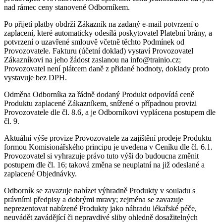
nad rámec ceny stanovené Odborníkem.
Po přijetí platby obdrží Zákazník na zadaný e-mail potvrzení o
zaplacení, které automaticky odesílá poskytovatel Platební brány, a
potvrzení o uzavřené smlouvě včetně těchto Podmínek od
Provozovatele. Fakturu (účetní doklad) vystaví Provozovatel
Zákazníkovi na jeho žádost zaslanou na info@trainio.cz;
Provozovatel není plátcem daně z přidané hodnoty, doklady proto
vystavuje bez DPH.
Odměna Odborníka za řádně dodaný Produkt odpovídá ceně
Produktu zaplacené Zákazníkem, snížené o případnou provizi
Provozovatele dle čl. 8.6, a je Odborníkovi vyplácena postupem dle
čl. 9.
Aktuální výše provize Provozovatele za zajištění prodeje Produktu
formou Komisionářského principu je uvedena v Ceníku dle čl. 6.1.
Provozovatel si vyhrazuje právo tuto výši do budoucna změnit
postupem dle čl. 16; taková změna se neuplatní na již odeslané a
zaplacené Objednávky.
Odborník se zavazuje nabízet výhradně Produkty v souladu s
právními předpisy a dobrými mravy; zejména se zavazuje
neprezentovat nabízené Produkty jako náhradu lékařské péče,
neuvádět zavádějící či nepravdivé sliby ohledně dosažitelných