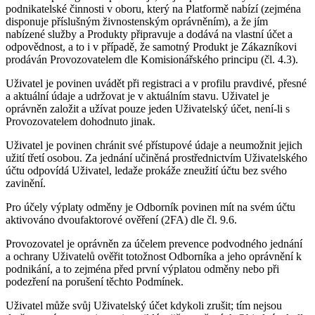
podnikatelské činnosti v oboru, který na Platformě nabízí (zejména
disponuje příslušným živnostenským oprávněním), a že jím
nabízené služby a Produkty připravuje a dodává na vlastní účet a
odpovědnost, a to i v případě, že samotný Produkt je Zákazníkovi
prodáván Provozovatelem dle Komisionářského principu (čl. 4.3).
Uživatel je povinen uvádět při registraci a v profilu pravdivé, přesné
a aktuální údaje a udržovat je v aktuálním stavu. Uživatel je
oprávněn založit a užívat pouze jeden Uživatelský účet, není-li s
Provozovatelem dohodnuto jinak.
Uživatel je povinen chránit své přístupové údaje a neumožnit jejich
užití třetí osobou. Za jednání učiněná prostřednictvím Uživatelského
účtu odpovídá Uživatel, ledaže prokáže zneužití účtu bez svého
zavinění.
Pro účely výplaty odměny je Odborník povinen mít na svém účtu
aktivováno dvoufaktorové ověření (2FA) dle čl. 9.6.
Provozovatel je oprávněn za účelem prevence podvodného jednání
a ochrany Uživatelů ověřit totožnost Odborníka a jeho oprávnění k
podnikání, a to zejména před první výplatou odměny nebo při
podezření na porušení těchto Podmínek.
Uživatel může svůj Uživatelský účet kdykoli zrušit; tím nejsou