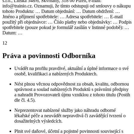
s.r.o., Línská 548/6, Skvrňany, 318 00 Plzeň, e-mail:
info@trainio.cz. Oznamuji, že tímto odstupuji od smlouvy o nákupu
tohoto Produktu: … Datum objednání: … Datum obdržení: …
Jméno a příjmení spotřebitele: … Adresa spotřebitele: … E-mail
použitý při objednávce: … Číslo platby nebo objednávky: … Podpis
spotřebitele (pouze pokud je formulář zasílán v listinné podobě): …
Datum: …
12
Práva a povinnosti Odborníka
Uvádět na profilu pravdivé, aktuální a úplné informace o své
osobě, kvalifikaci a nabízených Produktech.
Nést plnou věcnou odpovědnost za obsah, kvalitu, odbornou
správnost a soulad nabízených Produktů s právními předpisy
a nahradit Provozovateli újmu vzniklou z tohoto titulu (Postih
dle čl. 4.5).
Neprezentovat nabízené služby jako náhradu odborné
lékařské péče a neuvádět nepravdivá či zavádějící tvrzení o
dosažitelných výsledcích.
Plnit své daňové, účetní a pojistné povinnosti související s