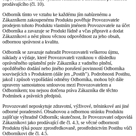
prodávajícího (čl. 10).
Odborník tímto ve vztahu ke každému jím nabízenému a
Zákazníkem zakoupenému Produktu pověřuje Provozovatele
prodejem tohoto Produktu vlastním jménem Provozovatele na účet
Odborníka a zavazuje se Produkt řádně a včas připravit a dodat
Zákazníkovi a nést plnou věcnou odpovědnost za jeho obsah,
odbornou správnost a kvalitu.
Odborník se zavazuje nahradit Provozovateli veškerou újmu,
náklady a výdaje, které Provozovateli vzniknou v důsledku
oprávněného uplatnění práv Zákazníka z vadného plnění,
opožděného dodání nebo jiného porušení povinností Odborníka
souvisejících s Produktem (dále jen „Postih"). Podrobnosti Postihu,
jakož i způsob vypořádání odměny Odborníka, mohou být dále
upraveny samostatnou smlouvou mezi Provozovatelem a
Odborníkem; tou nejsou dotčena práva Zákazníka dle těchto
Podmínek a právních předpisů.
Provozovatel neposkytuje zdravotní, výživové, tréninkové ani jiné
odborné poradenství. Obsahovou a odbornou stránku Produktu
zajišťuje výhradně Odborník; skutečnost, že Provozovatel odpovídá
Zákazníkovi jako prodávající dle čl. 4.3, se věcné odbornosti
Produktu týká pouze zprostředkovaně, prostřednictvím Postihu vůči
Odborníkovi dle čl. 4.5.