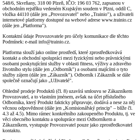
548/6, Skvrňany, 318 00 Plzeň, IČO: 196 03 762, zapsanou v
obchodním rejstříku vedeném Krajským soudem v Plzni, oddíl C,
vložka 44110 (dále jen „Provozovatel" nebo „Trainio"), a uživateli
internetové platformy dostupné na webové adrese www.trainio.cz
(dále jen „Platforma").
Kontaktní údaje Provozovatele pro účely komunikace dle těchto
Podmínek: e-mail info@trainio.cz.
Platforma slouží jako online prostředí, které zprostředkovává
kontakt a obchodní spolupráci mezi fyzickými nebo právnickými
osobami poskytujícími služby v oblasti fitness, výživy a zdravého
životního stylu (dále jen „Odborník") a osobami majícími o tyto
služby zájem (dále jen „Zákazník"). Odborník i Zákazník se dále
společně označují jako „Uživatelé".
Ohledně prodeje Produktů (čl. 8) uzavírá smlouvu se Zákazníkem
Provozovatel, a to vlastním jménem, avšak na účet příslušného
Odborníka, který Produkt fakticky připravuje, dodává a nese za něj
věcnou odpovědnost (dále jen „Komisionářský princip" – blíže čl.
4.3 až 4.5). Mimo rámec konkrétního zakoupeného Produktu, tj. ve
věci obecného kontaktu a spolupráce mezi Odborníkem a
Zákazníkem, vystupuje Provozovatel pouze jako zprostředkovatel
kontaktu.