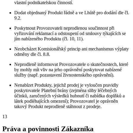
vlastní podnikatelskou činností.
Dodat objednaný Produkt řádně a ve Lhůtě pro dodání dle čl.
9.2.
Poskytnout Provozovateli neprodlenou součinnost při
vyřizování reklamací a odstoupení od smlouvy týkajících se
jím nabízeného Produktu (čl. 10, 11).
Neobcházet Komisionářský princip ani mechanismus výplaty
odměny dle čl. 8.8.
Neprodleně informovat Provozovatele o skutečnostech, které
by mohly mít vliv na jeho oprávnění poskytovat nabízené
služby (např. pozastavení živnostenského oprávnění).
Nenabízet Produkty, jejichž prodej je vyloučen pravidly
poskytovatele Platební brány (zejména sliby léčebných
účinků, zaručených výsledků hubnutí či nabídka doplňků a
látek podléhajících omezení); Provozovatel je oprávněn
takový Produkt neprodleně stáhnout z prodeje.
13
Práva a povinnosti Zákazníka