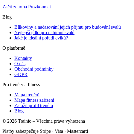
Začít zdarma
Prozkoumat
Blog
Bílkoviny a načasování jejich příjmu pro budování svalů
Nejlepší jídlo pro nabíraní svalů
Jaké je ideální pořadí cviků?
O platformě
Kontakty
O nás
Obchodní podmínky
GDPR
Pro trenéry a fitness
Mapa trenérů
Mapa fitness zařízení
Založit profil trenéra
Blog
© 2026 Trainio – Všechna práva vyhrazena
Platby zabezpečuje Stripe · Visa · Mastercard