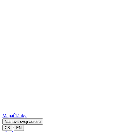
Mapa
Články
Nastavit svoji adresu
·
CS
EN