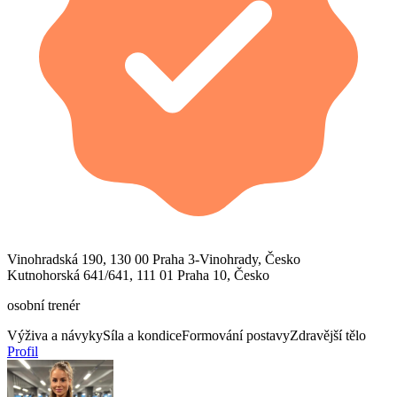
Vinohradská 190, 130 00 Praha 3-Vinohrady, Česko
Kutnohorská 641/641, 111 01 Praha 10, Česko
osobní trenér
Výživa a návyky
Síla a kondice
Formování postavy
Zdravější tělo
Profil