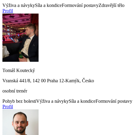
Výživa a návyky
Síla a kondice
Formování postavy
Zdravější tělo
Profil
Tomáš Koutecký
Vranská 441/8, 142 00 Praha 12-Kamýk, Česko
osobní trenér
Pohyb bez bolesti
Výživa a návyky
Síla a kondice
Formování postavy
Profil