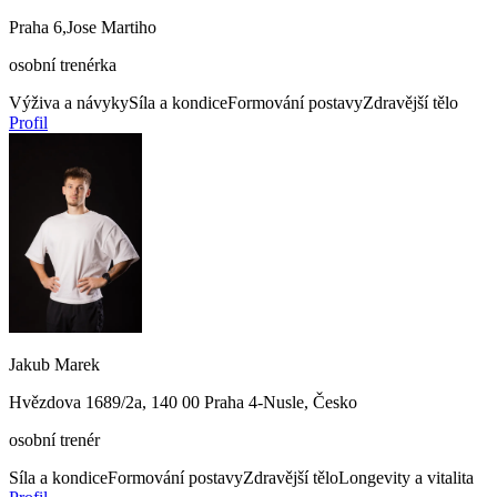
Praha 6,Jose Martiho
osobní trenérka
Výživa a návyky
Síla a kondice
Formování postavy
Zdravější tělo
Profil
Jakub Marek
Hvězdova 1689/2a, 140 00 Praha 4-Nusle, Česko
osobní trenér
Síla a kondice
Formování postavy
Zdravější tělo
Longevity a vitalita