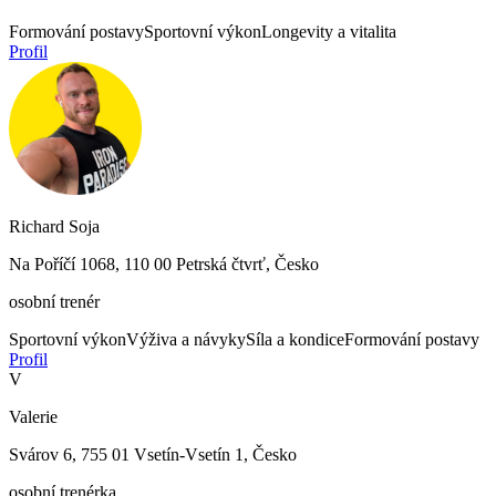
Formování postavy
Sportovní výkon
Longevity a vitalita
Profil
Richard Soja
Na Poříčí 1068, 110 00 Petrská čtvrť, Česko
osobní trenér
Sportovní výkon
Výživa a návyky
Síla a kondice
Formování postavy
Profil
V
Valerie
Svárov 6, 755 01 Vsetín-Vsetín 1, Česko
osobní trenérka