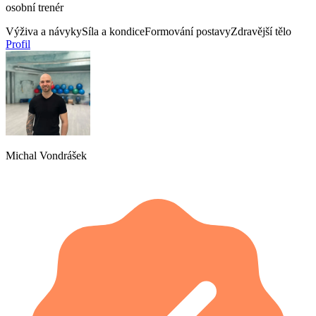
osobní trenér
Výživa a návyky
Síla a kondice
Formování postavy
Zdravější tělo
Profil
Michal Vondrášek