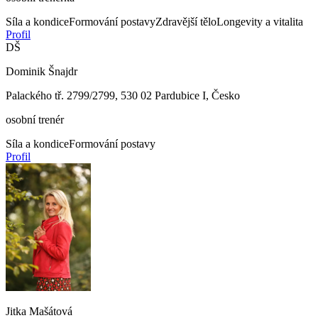
Síla a kondice
Formování postavy
Zdravější tělo
Longevity a vitalita
Profil
DŠ
Dominik Šnajdr
Palackého tř. 2799/2799, 530 02 Pardubice I, Česko
osobní trenér
Síla a kondice
Formování postavy
Profil
Jitka Mašátová