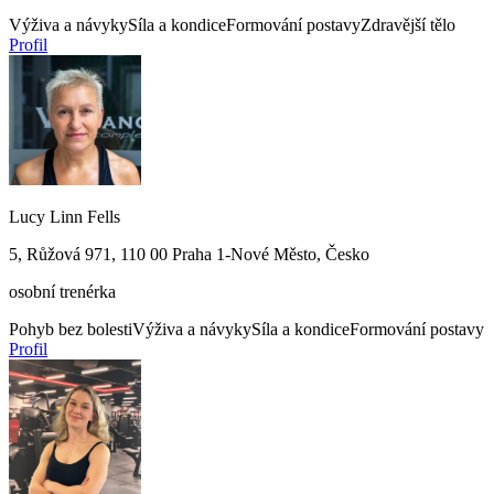
Výživa a návyky
Síla a kondice
Formování postavy
Zdravější tělo
Profil
Lucy Linn Fells
5, Růžová 971, 110 00 Praha 1-Nové Město, Česko
osobní trenérka
Pohyb bez bolesti
Výživa a návyky
Síla a kondice
Formování postavy
Profil