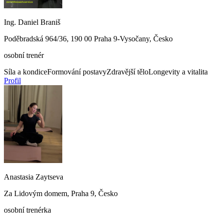
Ing. Daniel Braniš
Poděbradská 964/36, 190 00 Praha 9-Vysočany, Česko
osobní trenér
Síla a kondice
Formování postavy
Zdravější tělo
Longevity a vitalita
Profil
Anastasia Zaytseva
Za Lidovým domem, Praha 9, Česko
osobní trenérka