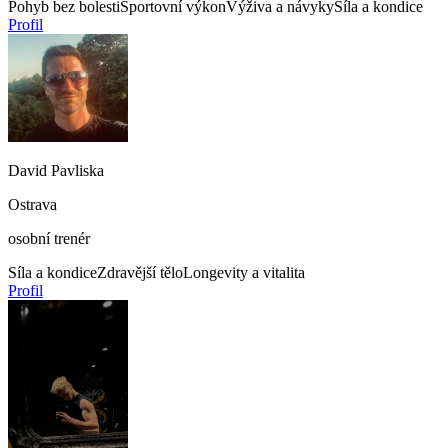
Pohyb bez bolesti
Sportovní výkon
Výživa a návyky
Síla a kondice
Profil
David Pavliska
Ostrava
osobní trenér
Síla a kondice
Zdravější tělo
Longevity a vitalita
Profil