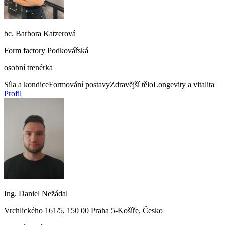
bc. Barbora Katzerová
Form factory Podkovářská
osobní trenérka
Síla a kondice
Formování postavy
Zdravější tělo
Longevity a vitalita
Profil
Ing. Daniel Nežádal
Vrchlického 161/5, 150 00 Praha 5-Košíře, Česko