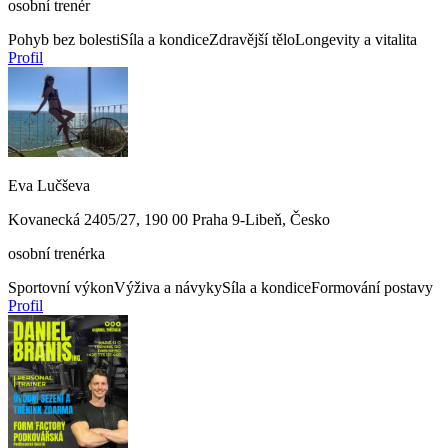
osobní trenér
Pohyb bez bolesti
Síla a kondice
Zdravější tělo
Longevity a vitalita
Profil
Eva Lučševa
Kovanecká 2405/27, 190 00 Praha 9-Libeň, Česko
osobní trenérka
Sportovní výkon
Výživa a návyky
Síla a kondice
Formování postavy
Profil