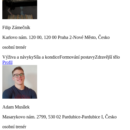
Filip Zámečník
Karlovo nám. 120 00, 120 00 Praha 2-Nové Město, Česko
osobní trenér
Výživa a návyky
Síla a kondice
Formování postavy
Zdravější tělo
Profil
Adam Musílek
Masarykovo nám. 2799, 530 02 Pardubice-Pardubice I, Česko
osobní trenér