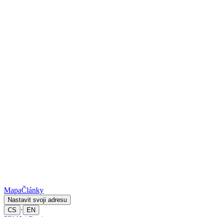
Mapa
Články
Nastavit svoji adresu
·
CS
EN