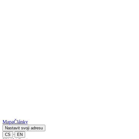
Mapa
Články
Nastavit svoji adresu
·
CS
EN