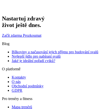
Nastartuj zdravý
život ještě dnes.
Začít zdarma
Prozkoumat
Blog
Bílkoviny a načasování jejich příjmu pro budování svalů
Nejlepší jídlo pro nabíraní svalů
Jaké je ideální pořadí cviků?
O platformě
Kontakty
O nás
Obchodní podmínky
GDPR
Pro trenéry a fitness
Mapa trenérů