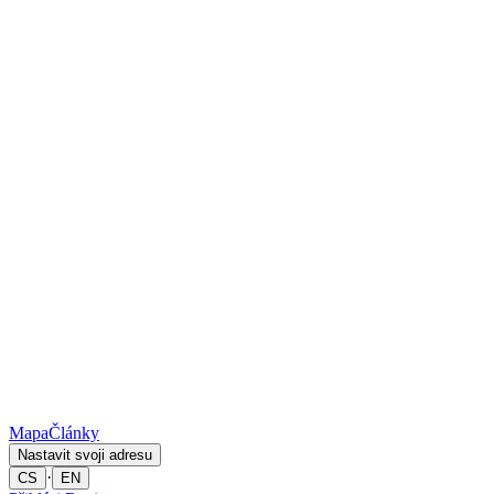
Mapa
Články
Nastavit svoji adresu
·
CS
EN