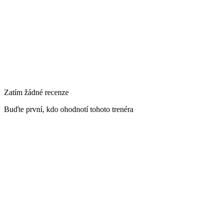
Primární lokalita
Goyova 2238/4, Strašnice, Česko
Zatím žádné recenze
Buďte první, kdo ohodnotí tohoto trenéra