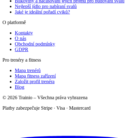
Bílkoviny a načasování jejich příjmu pro budování svalů
Nejlepší jídlo pro nabíraní svalů
Jaké je ideální pořadí cviků?
O platformě
Kontakty
O nás
Obchodní podmínky
GDPR
Pro trenéry a fitness
Mapa trenérů
Mapa fitness zařízení
Založit profil trenéra
Blog
© 2026 Trainio – Všechna práva vyhrazena
Platby zabezpečuje Stripe · Visa · Mastercard