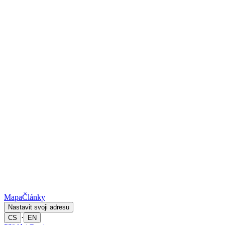
Mapa
Články
Nastavit svoji adresu
·
CS
EN