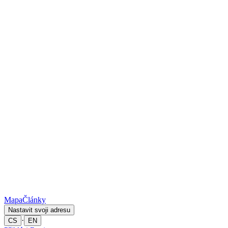
Mapa
Články
Nastavit svoji adresu
·
CS
EN