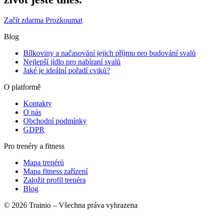
Začít zdarma
Prozkoumat
Blog
Bílkoviny a načasování jejich příjmu pro budování svalů
Nejlepší jídlo pro nabíraní svalů
Jaké je ideální pořadí cviků?
O platformě
Kontakty
O nás
Obchodní podmínky
GDPR
Pro trenéry a fitness
Mapa trenérů
Mapa fitness zařízení
Založit profil trenéra
Blog
© 2026 Trainio – Všechna práva vyhrazena