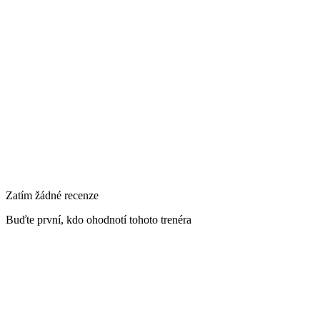
Česko
Primární lokalita
Křižíkova 1891/3, 370 01 České Budějovice-České Budějovice 1,
Česko
Zatím žádné recenze
Buďte první, kdo ohodnotí tohoto trenéra