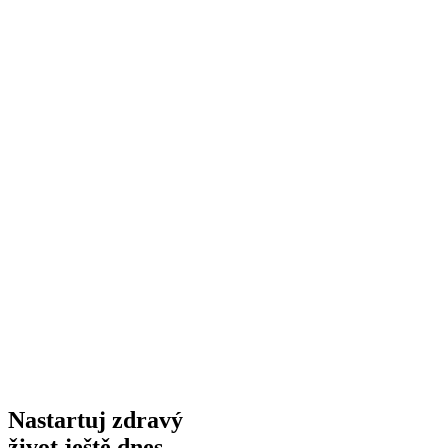
Nastartuj zdravý
život ještě dnes.