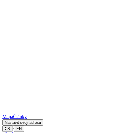
Mapa
Články
Nastavit svoji adresu
·
CS
EN