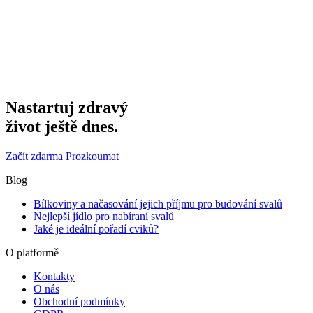
Nastartuj zdravý
život ještě dnes.
Začít zdarma
Prozkoumat
Blog
Bílkoviny a načasování jejich příjmu pro budování svalů
Nejlepší jídlo pro nabíraní svalů
Jaké je ideální pořadí cviků?
O platformě
Kontakty
O nás
Obchodní podmínky