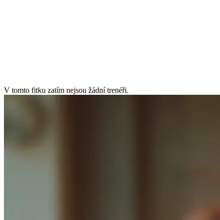
úterý
7:00–21:30
středa
7:00–21:30
čtvrtek
7:00–21:30
pátek
7:00–21:00
sobota
9:00–17:00
neděle
9:00–21:00
V tomto fitku zatím nejsou žádní trenéři.