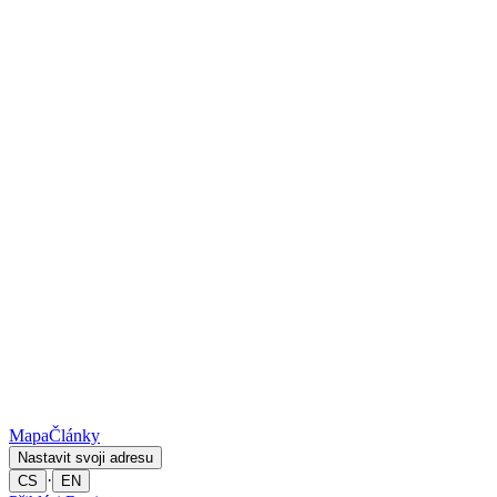
Mapa
Články
Nastavit svoji adresu
·
CS
EN