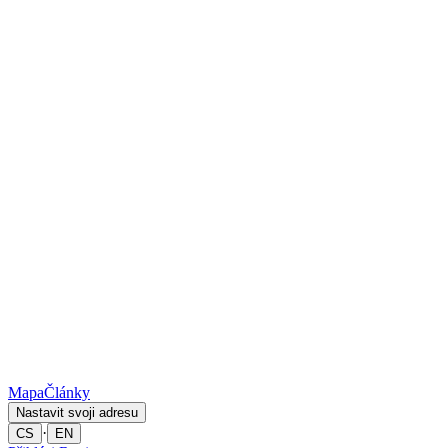
Mapa
Články
Nastavit svoji adresu
·
CS
EN