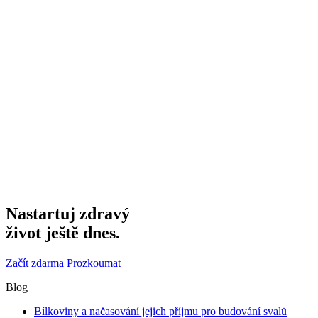
Nastartuj zdravý
život ještě dnes.
Začít zdarma
Prozkoumat
Blog
Bílkoviny a načasování jejich příjmu pro budování svalů