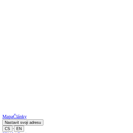
Mapa
Články
Nastavit svoji adresu
·
CS
EN