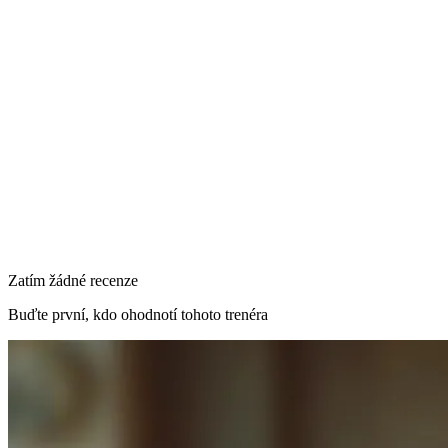
Brno, Česko
Odeslat poptávku
Primární lokalita
Brno, Česko
Zatím žádné recenze
Buďte první, kdo ohodnotí tohoto trenéra