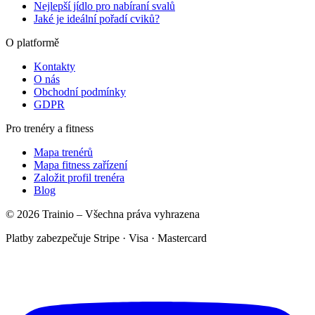
Nejlepší jídlo pro nabíraní svalů
Jaké je ideální pořadí cviků?
O platformě
Kontakty
O nás
Obchodní podmínky
GDPR
Pro trenéry a fitness
Mapa trenérů
Mapa fitness zařízení
Založit profil trenéra
Blog
© 2026 Trainio – Všechna práva vyhrazena
Platby zabezpečuje Stripe · Visa · Mastercard