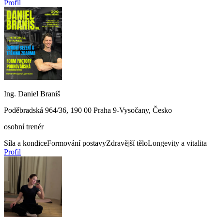
Profil
Ing. Daniel Braniš
Poděbradská 964/36, 190 00 Praha 9-Vysočany, Česko
osobní trenér
Síla a kondice
Formování postavy
Zdravější tělo
Longevity a vitalita
Profil