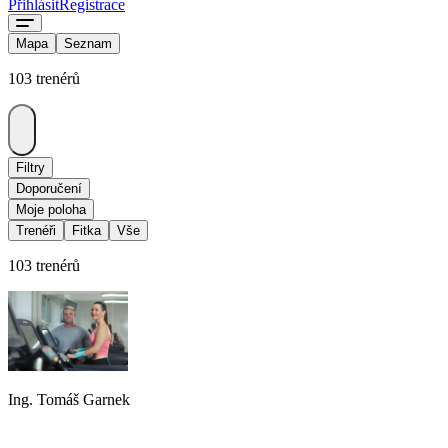
Přihlásit
Registrace
Mapa
Seznam
103 trenérů
Filtry
Doporučení
Moje poloha
Trenéři
Fitka
Vše
103 trenérů
Ing. Tomáš Garnek