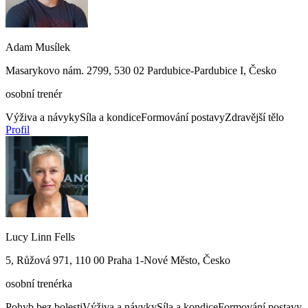
Adam Musílek
Masarykovo nám. 2799, 530 02 Pardubice-Pardubice I, Česko
osobní trenér
Výživa a návyky
Síla a kondice
Formování postavy
Zdravější tělo
Profil
Lucy Linn Fells
5, Růžová 971, 110 00 Praha 1-Nové Město, Česko
osobní trenérka
Pohyb bez bolesti
Výživa a návyky
Síla a kondice
Formování postavy