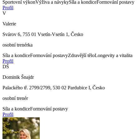
Sportovní výkon
Výživa a návyky
Síla a kondice
Formování postavy
Profil
V
Valerie
Svárov 6, 755 01 Vsetín-Vsetín 1, Česko
osobní trenérka
Síla a kondice
Formování postavy
Zdravější tělo
Longevity a vitalita
Profil
DŠ
Dominik Šnajdr
Palackého tř. 2799/2799, 530 02 Pardubice I, Česko
osobní trenér
Síla a kondice
Formování postavy
Profil