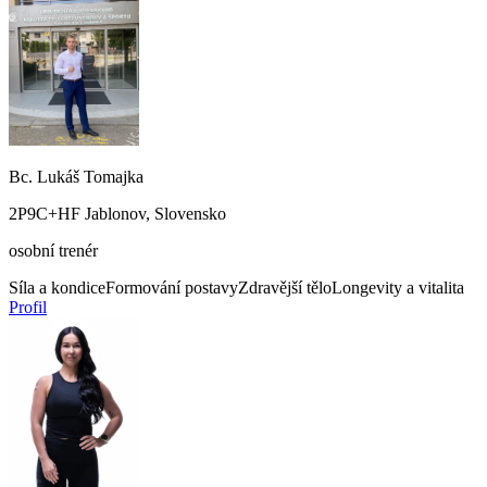
Bc. Lukáš Tomajka
2P9C+HF Jablonov, Slovensko
osobní trenér
Síla a kondice
Formování postavy
Zdravější tělo
Longevity a vitalita
Profil