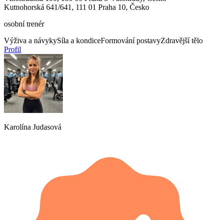
Kutnohorská 641/641, 111 01 Praha 10, Česko
osobní trenér
Výživa a návyky
Síla a kondice
Formování postavy
Zdravější tělo
Profil
Karolína Judasová