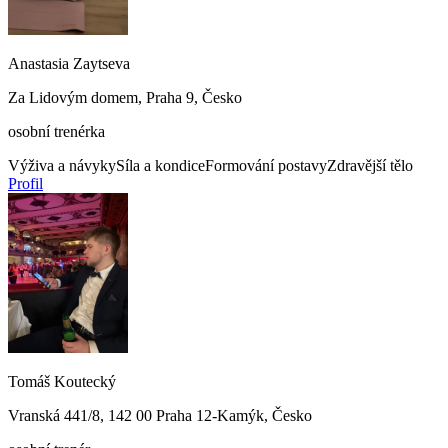
Anastasia Zaytseva
Za Lidovým domem, Praha 9, Česko
osobní trenérka
Výživa a návyky
Síla a kondice
Formování postavy
Zdravější tělo
Profil
Tomáš Koutecký
Vranská 441/8, 142 00 Praha 12-Kamýk, Česko