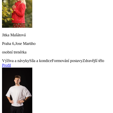
Jitka Mašátová
Praha 6,Jose Martiho
osobní trenérka
Výživa a návyky
Síla a kondice
Formování postavy
Zdravější tělo
Profil