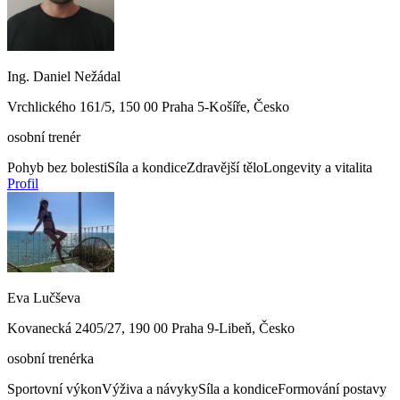
Ing. Daniel Nežádal
Vrchlického 161/5, 150 00 Praha 5-Košíře, Česko
osobní trenér
Pohyb bez bolesti
Síla a kondice
Zdravější tělo
Longevity a vitalita
Profil
Eva Lučševa
Kovanecká 2405/27, 190 00 Praha 9-Libeň, Česko
osobní trenérka
Sportovní výkon
Výživa a návyky
Síla a kondice
Formování postavy