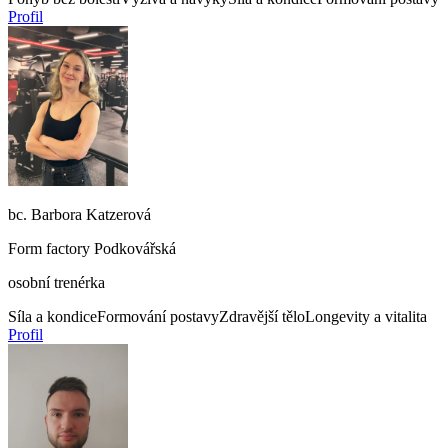
Profil
bc. Barbora Katzerová
Form factory Podkovářská
osobní trenérka
Síla a kondice
Formování postavy
Zdravější tělo
Longevity a vitalita
Profil