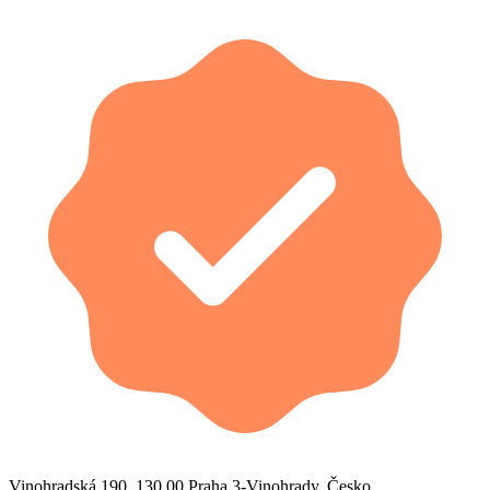
Vinohradská 190, 130 00 Praha 3-Vinohrady, Česko