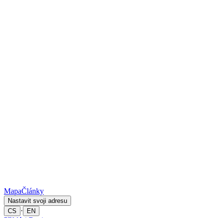
Mapa
Články
Nastavit svoji adresu
·
CS
EN