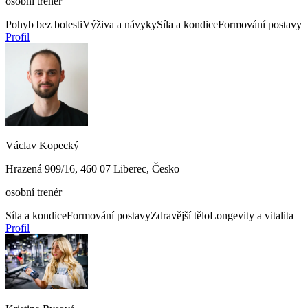
osobní trenér
Pohyb bez bolesti
Výživa a návyky
Síla a kondice
Formování postavy
Profil
Václav Kopecký
Hrazená 909/16, 460 07 Liberec, Česko
osobní trenér
Síla a kondice
Formování postavy
Zdravější tělo
Longevity a vitalita
Profil