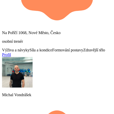
Na Poříčí 1068, Nové Město, Česko
osobní trenér
Výživa a návyky
Síla a kondice
Formování postavy
Zdravější tělo
Profil
Michal Vondrášek