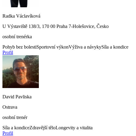
Radka Václavíková
U Výstaviště 138/3, 170 00 Praha 7-Holešovice, Česko
osobní trenérka
Pohyb bez bolesti
Sportovní výkon
Výživa a návyky
Síla a kondice
Profil
David Pavliska
Ostrava
osobní trenér
Síla a kondice
Zdravější tělo
Longevity a vitalita
Profil