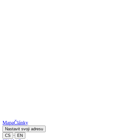
Mapa
Články
Nastavit svoji adresu
·
CS
EN