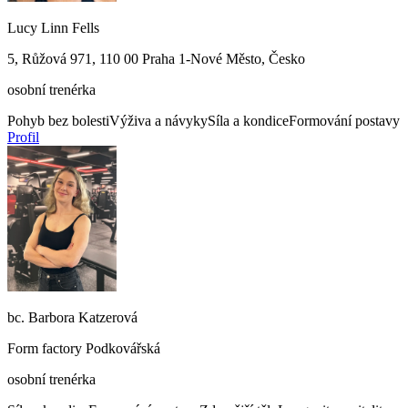
Lucy Linn Fells
5, Růžová 971, 110 00 Praha 1-Nové Město, Česko
osobní trenérka
Pohyb bez bolesti
Výživa a návyky
Síla a kondice
Formování postavy
Profil
bc. Barbora Katzerová
Form factory Podkovářská
osobní trenérka