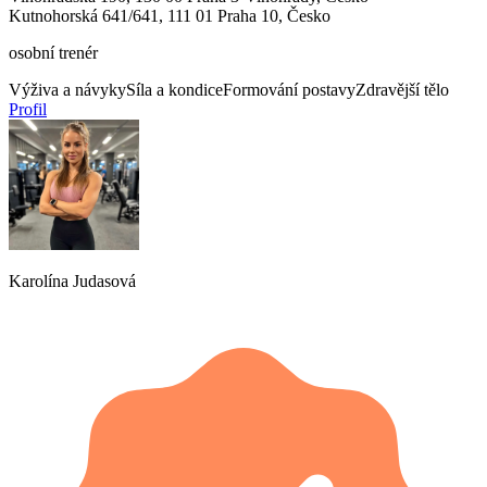
Kutnohorská 641/641, 111 01 Praha 10, Česko
osobní trenér
Výživa a návyky
Síla a kondice
Formování postavy
Zdravější tělo
Profil
Karolína Judasová