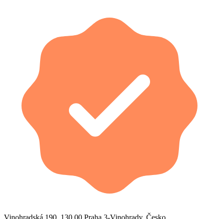
Vinohradská 190, 130 00 Praha 3-Vinohrady, Česko