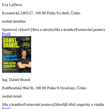
Eva Lučševa
Kovanecká 2405/27, 190 00 Praha 9-Libeň, Česko
osobní trenérka
Sportovní výkon
Výživa a návyky
Síla a kondice
Formování postavy
Profil
Ing. Daniel Braniš
Poděbradská 964/36, 190 00 Praha 9-Vysočany, Česko
osobní trenér
Síla a kondice
Formování postavy
Zdravější tělo
Longevity a vitalita
Profil