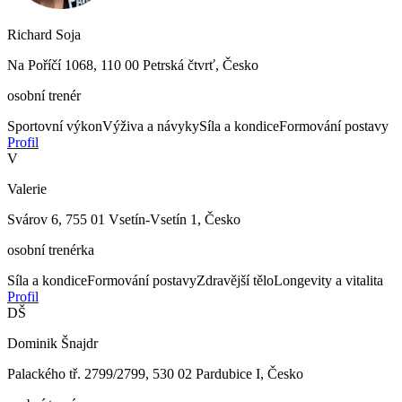
Richard Soja
Na Poříčí 1068, 110 00 Petrská čtvrť, Česko
osobní trenér
Sportovní výkon
Výživa a návyky
Síla a kondice
Formování postavy
Profil
V
Valerie
Svárov 6, 755 01 Vsetín-Vsetín 1, Česko
osobní trenérka
Síla a kondice
Formování postavy
Zdravější tělo
Longevity a vitalita
Profil
DŠ
Dominik Šnajdr
Palackého tř. 2799/2799, 530 02 Pardubice I, Česko