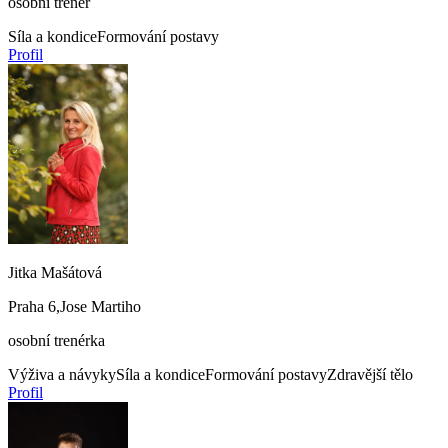
osobní trenér
Síla a kondice
Formování postavy
Profil
Jitka Mašátová
Praha 6,Jose Martiho
osobní trenérka
Výživa a návyky
Síla a kondice
Formování postavy
Zdravější tělo
Profil