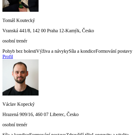
Tomáš Koutecký
Vranská 441/8, 142 00 Praha 12-Kamýk, Česko
osobní trenér
Pohyb bez bolesti
Výživa a návyky
Síla a kondice
Formování postavy
Profil
Václav Kopecký
Hrazená 909/16, 460 07 Liberec, Česko
osobní trenér
Síla a kondice
Formování postavy
Zdravější tělo
Longevity a vitalita