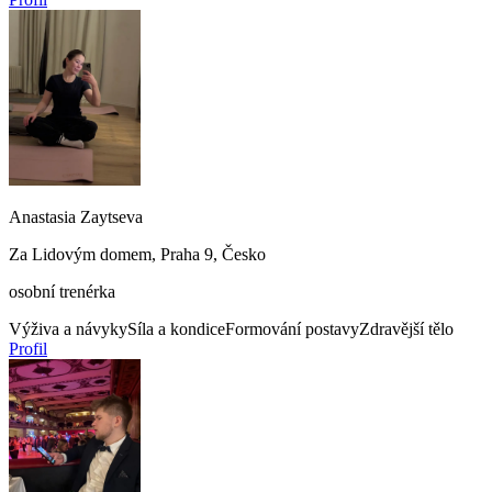
Anastasia Zaytseva
Za Lidovým domem, Praha 9, Česko
osobní trenérka
Výživa a návyky
Síla a kondice
Formování postavy
Zdravější tělo
Profil