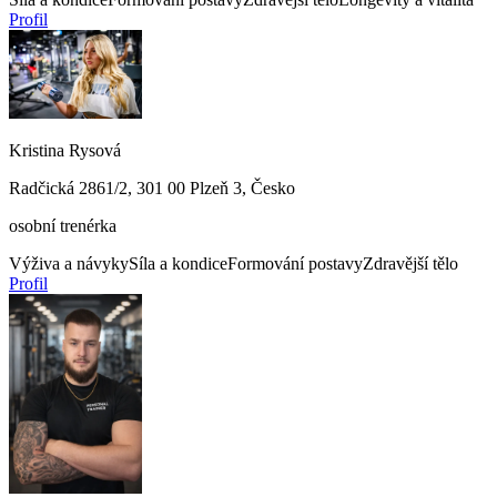
Profil
Kristina Rysová
Radčická 2861/2, 301 00 Plzeň 3, Česko
osobní trenérka
Výživa a návyky
Síla a kondice
Formování postavy
Zdravější tělo
Profil