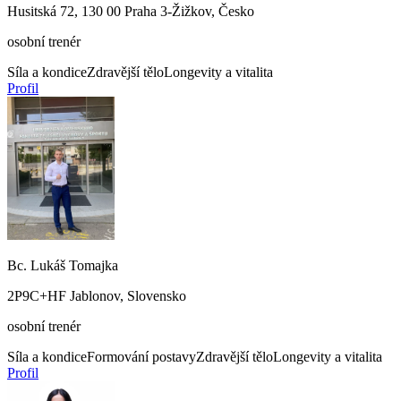
Husitská 72, 130 00 Praha 3-Žižkov, Česko
osobní trenér
Síla a kondice
Zdravější tělo
Longevity a vitalita
Profil
Bc. Lukáš Tomajka
2P9C+HF Jablonov, Slovensko
osobní trenér
Síla a kondice
Formování postavy
Zdravější tělo
Longevity a vitalita
Profil