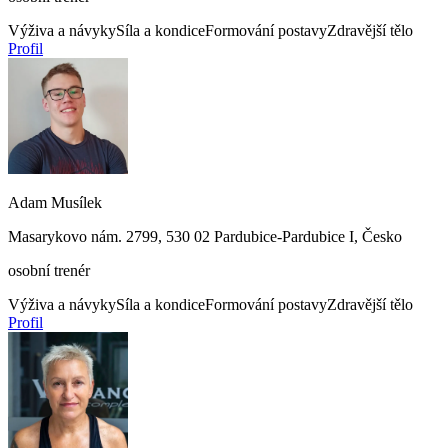
Výživa a návyky
Síla a kondice
Formování postavy
Zdravější tělo
Profil
Adam Musílek
Masarykovo nám. 2799, 530 02 Pardubice-Pardubice I, Česko
osobní trenér
Výživa a návyky
Síla a kondice
Formování postavy
Zdravější tělo
Profil