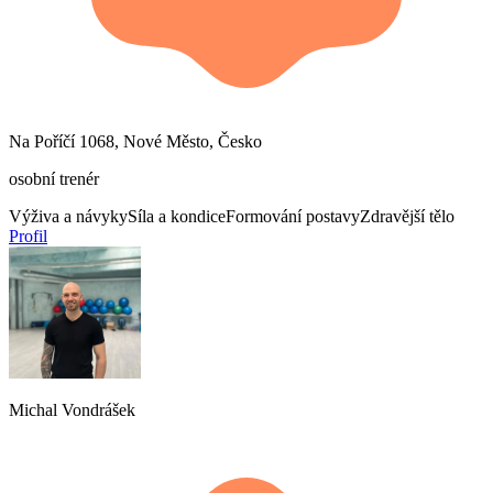
Na Poříčí 1068, Nové Město, Česko
osobní trenér
Výživa a návyky
Síla a kondice
Formování postavy
Zdravější tělo
Profil
Michal Vondrášek