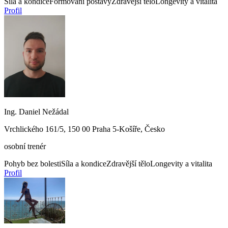
Síla a kondice
Formování postavy
Zdravější tělo
Longevity a vitalita
Profil
Ing. Daniel Nežádal
Vrchlického 161/5, 150 00 Praha 5-Košíře, Česko
osobní trenér
Pohyb bez bolesti
Síla a kondice
Zdravější tělo
Longevity a vitalita
Profil