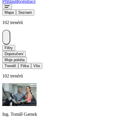
Přihlásit
Registrace
Mapa
Seznam
102 trenérů
Filtry
Doporučení
Moje poloha
Trenéři
Fitka
Vše
102 trenérů
Ing. Tomáš Garnek