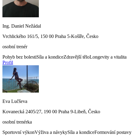
Ing. Daniel Nežádal
Vrchlického 161/5, 150 00 Praha 5-Košíře, Česko
osobní trenér
Pohyb bez bolesti
Síla a kondice
Zdravější tělo
Longevity a vitalita
Profil
Eva Lučševa
Kovanecká 2405/27, 190 00 Praha 9-Libeň, Česko
osobní trenérka
Sportovní výkon
Výživa a návyky
Síla a kondice
Formování postavy