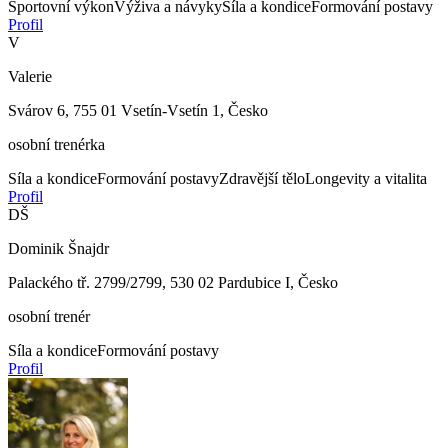
Sportovní výkon
Výživa a návyky
Síla a kondice
Formování postavy
Profil
V
Valerie
Svárov 6, 755 01 Vsetín-Vsetín 1, Česko
osobní trenérka
Síla a kondice
Formování postavy
Zdravější tělo
Longevity a vitalita
Profil
DŠ
Dominik Šnajdr
Palackého tř. 2799/2799, 530 02 Pardubice I, Česko
osobní trenér
Síla a kondice
Formování postavy
Profil