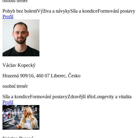
osobní trenér
Pohyb bez bolesti
Výživa a návyky
Síla a kondice
Formování postavy
Profil
Václav Kopecký
Hrazená 909/16, 460 07 Liberec, Česko
osobní trenér
Síla a kondice
Formování postavy
Zdravější tělo
Longevity a vitalita
Profil