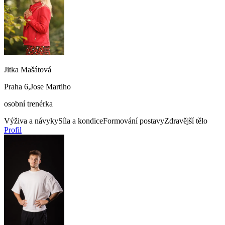
Jitka Mašátová
Praha 6,Jose Martiho
osobní trenérka
Výživa a návyky
Síla a kondice
Formování postavy
Zdravější tělo
Profil