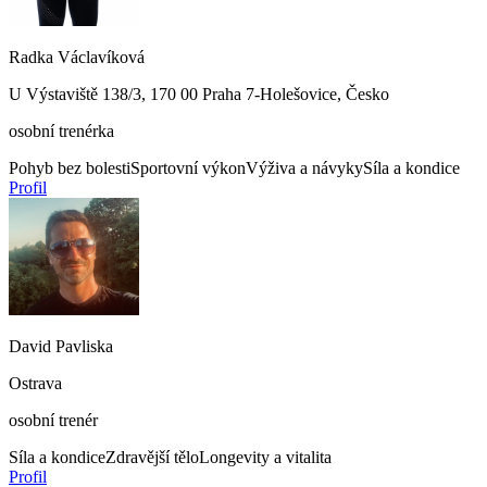
Radka Václavíková
U Výstaviště 138/3, 170 00 Praha 7-Holešovice, Česko
osobní trenérka
Pohyb bez bolesti
Sportovní výkon
Výživa a návyky
Síla a kondice
Profil
David Pavliska
Ostrava
osobní trenér
Síla a kondice
Zdravější tělo
Longevity a vitalita
Profil