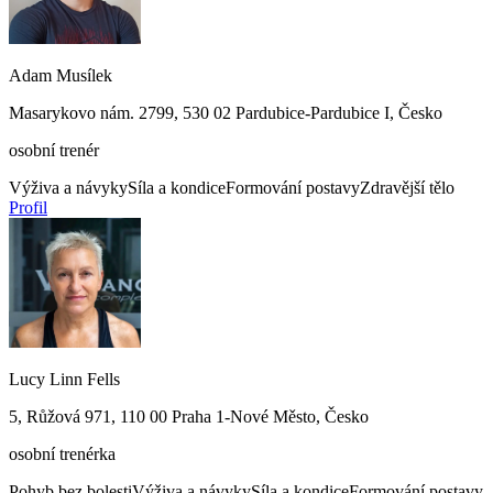
Adam Musílek
Masarykovo nám. 2799, 530 02 Pardubice-Pardubice I, Česko
osobní trenér
Výživa a návyky
Síla a kondice
Formování postavy
Zdravější tělo
Profil
Lucy Linn Fells
5, Růžová 971, 110 00 Praha 1-Nové Město, Česko
osobní trenérka
Pohyb bez bolesti
Výživa a návyky
Síla a kondice
Formování postavy