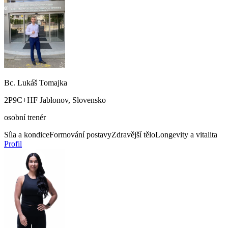
Bc. Lukáš Tomajka
2P9C+HF Jablonov, Slovensko
osobní trenér
Síla a kondice
Formování postavy
Zdravější tělo
Longevity a vitalita
Profil