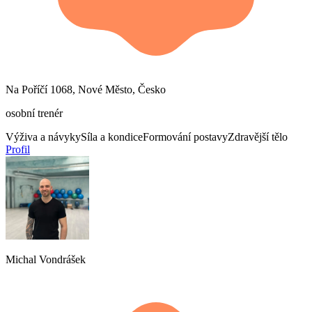
Na Poříčí 1068, Nové Město, Česko
osobní trenér
Výživa a návyky
Síla a kondice
Formování postavy
Zdravější tělo
Profil
Michal Vondrášek