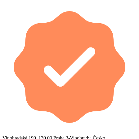
Vinohradská 190, 130 00 Praha 3-Vinohrady, Česko