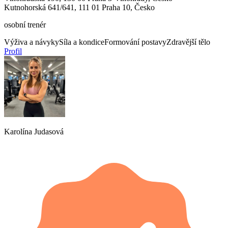
Kutnohorská 641/641, 111 01 Praha 10, Česko
osobní trenér
Výživa a návyky
Síla a kondice
Formování postavy
Zdravější tělo
Profil
Karolína Judasová