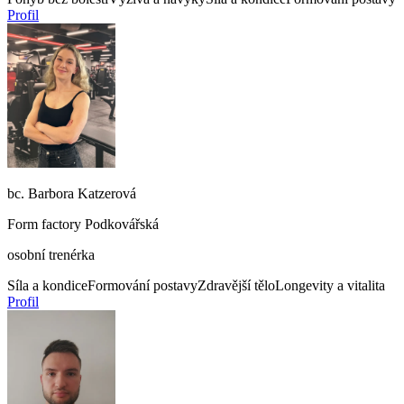
Profil
bc. Barbora Katzerová
Form factory Podkovářská
osobní trenérka
Síla a kondice
Formování postavy
Zdravější tělo
Longevity a vitalita
Profil