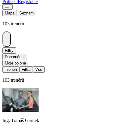
Přihlásit
Registrace
Mapa
Seznam
103 trenérů
Filtry
Doporučení
Moje poloha
Trenéři
Fitka
Vše
103 trenérů
Ing. Tomáš Garnek