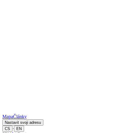
Mapa
Články
Nastavit svoji adresu
·
CS
EN