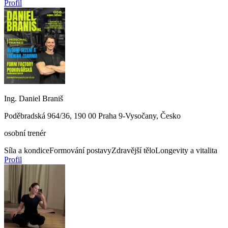
Profil
Ing. Daniel Braniš
Poděbradská 964/36, 190 00 Praha 9-Vysočany, Česko
osobní trenér
Síla a kondice
Formování postavy
Zdravější tělo
Longevity a vitalita
Profil