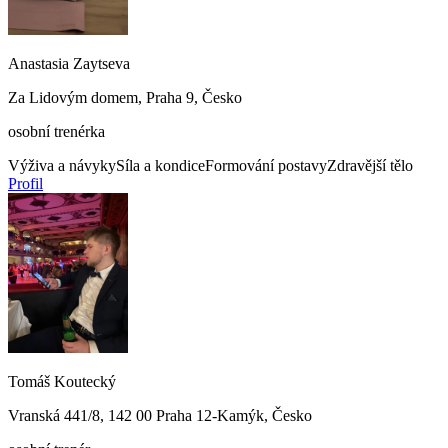
Anastasia Zaytseva
Za Lidovým domem, Praha 9, Česko
osobní trenérka
Výživa a návyky
Síla a kondice
Formování postavy
Zdravější tělo
Profil
Tomáš Koutecký
Vranská 441/8, 142 00 Praha 12-Kamýk, Česko