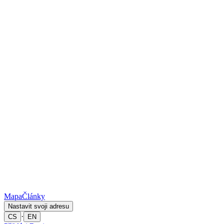
Mapa
Články
Nastavit svoji adresu
·
CS
EN