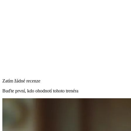
Dukelská tř. 1713, Hradec Králové 2, Česko
Odeslat poptávku
Primární lokalita
Dukelská tř. 1713, Hradec Králové 2, Česko
Zatím žádné recenze
Buďte první, kdo ohodnotí tohoto trenéra