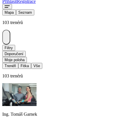
Přihlásit
Registrace
Mapa
Seznam
103 trenérů
Filtry
Doporučení
Moje poloha
Trenéři
Fitka
Vše
103 trenérů
Ing. Tomáš Garnek