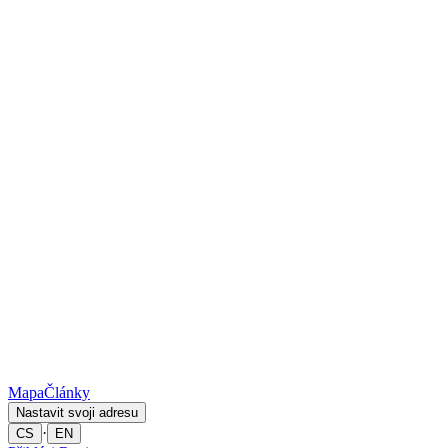
Mapa
Články
Nastavit svoji adresu
·
CS
EN