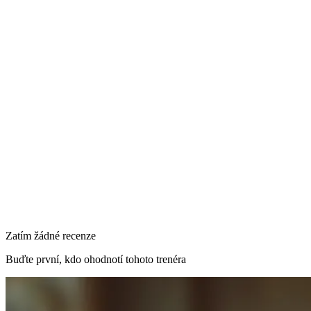
Jídelníček na míru
Jiné
Vaše zpráva
8, Praha 8, Prague, Česko
Odeslat poptávku
Primární lokalita
8, Praha 8, Prague, Česko
Zatím žádné recenze
Buďte první, kdo ohodnotí tohoto trenéra