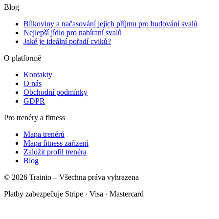
Blog
Bílkoviny a načasování jejich příjmu pro budování svalů
Nejlepší jídlo pro nabíraní svalů
Jaké je ideální pořadí cviků?
O platformě
Kontakty
O nás
Obchodní podmínky
GDPR
Pro trenéry a fitness
Mapa trenérů
Mapa fitness zařízení
Založit profil trenéra
Blog
© 2026 Trainio – Všechna práva vyhrazena
Platby zabezpečuje Stripe · Visa · Mastercard