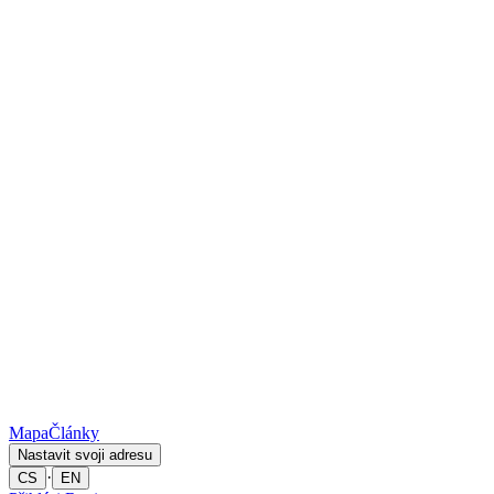
Mapa
Články
Nastavit svoji adresu
·
CS
EN