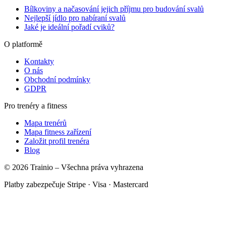
Bílkoviny a načasování jejich příjmu pro budování svalů
Nejlepší jídlo pro nabíraní svalů
Jaké je ideální pořadí cviků?
O platformě
Kontakty
O nás
Obchodní podmínky
GDPR
Pro trenéry a fitness
Mapa trenérů
Mapa fitness zařízení
Založit profil trenéra
Blog
© 2026 Trainio – Všechna práva vyhrazena
Platby zabezpečuje Stripe · Visa · Mastercard