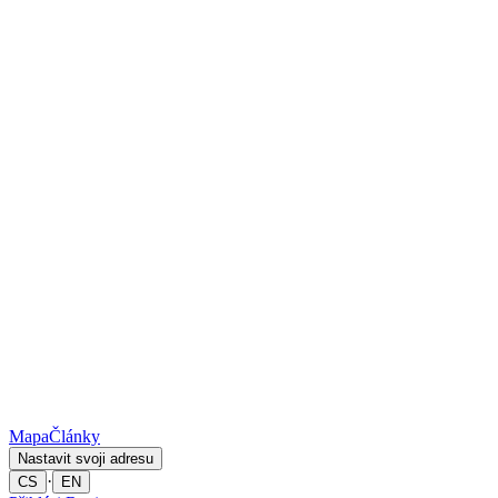
Mapa
Články
Nastavit svoji adresu
·
CS
EN