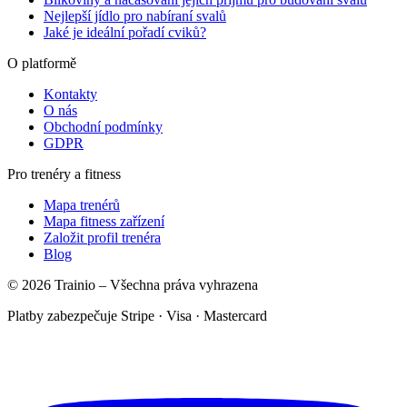
Nejlepší jídlo pro nabíraní svalů
Jaké je ideální pořadí cviků?
O platformě
Kontakty
O nás
Obchodní podmínky
GDPR
Pro trenéry a fitness
Mapa trenérů
Mapa fitness zařízení
Založit profil trenéra
Blog
© 2026 Trainio – Všechna práva vyhrazena
Platby zabezpečuje Stripe · Visa · Mastercard