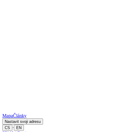
Mapa
Články
Nastavit svoji adresu
·
CS
EN