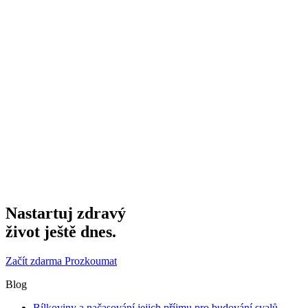
Nastartuj zdravý
život ještě dnes.
Začít zdarma
Prozkoumat
Blog
Bílkoviny a načasování jejich příjmu pro budování svalů