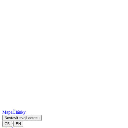
Mapa
Články
Nastavit svoji adresu
·
CS
EN