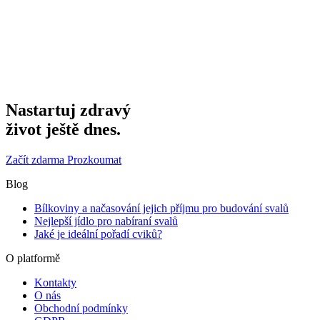
Nastartuj zdravý
život ještě dnes.
Začít zdarma
Prozkoumat
Blog
Bílkoviny a načasování jejich příjmu pro budování svalů
Nejlepší jídlo pro nabíraní svalů
Jaké je ideální pořadí cviků?
O platformě
Kontakty
O nás
Obchodní podmínky