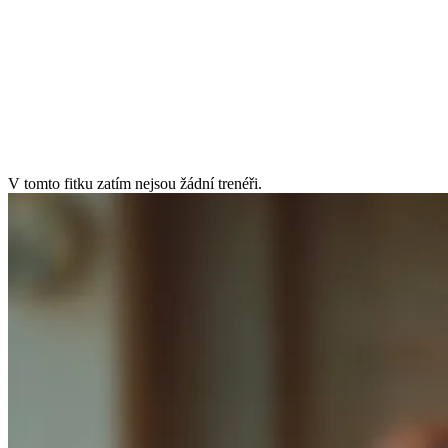
úterý
7:00–10:00, 16:00–21:00
středa
7:00–10:00, 16:00–20:00
čtvrtek
7:00–10:00, 16:00–21:00
pátek
7:00–10:00
sobota
Zavřeno
neděle
Zavřeno
V tomto fitku zatím nejsou žádní trenéři.