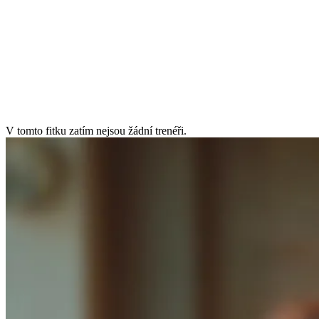
úterý
6:00–10:00, 15:00–21:00
středa
6:00–10:00, 16:00–21:00
čtvrtek
6:00–10:00, 16:00–21:00
pátek
6:00–10:00, 15:00–20:00
sobota
7:00–12:00
neděle
8:00–12:00, 16:00–20:00
V tomto fitku zatím nejsou žádní trenéři.