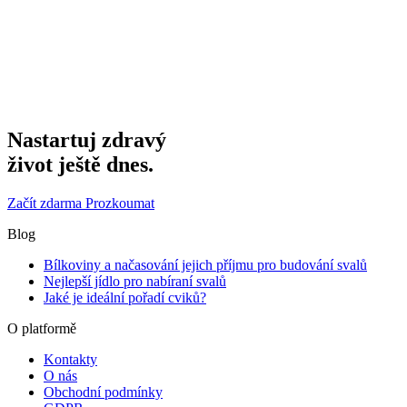
Nastartuj zdravý
život ještě dnes.
Začít zdarma
Prozkoumat
Blog
Bílkoviny a načasování jejich příjmu pro budování svalů
Nejlepší jídlo pro nabíraní svalů
Jaké je ideální pořadí cviků?
O platformě
Kontakty
O nás
Obchodní podmínky