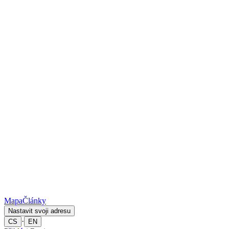
Mapa
Články
Nastavit svoji adresu
·
CS
EN