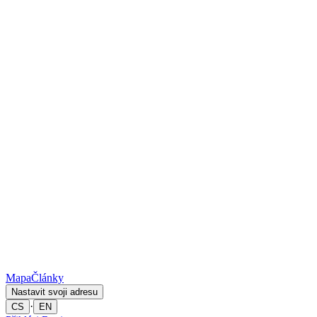
Mapa
Články
Nastavit svoji adresu
·
CS
EN