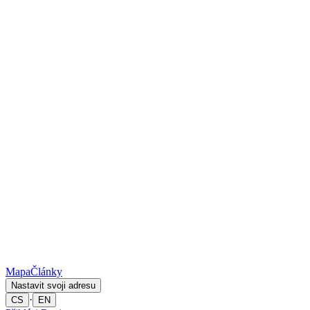
Mapa
Články
Nastavit svoji adresu
·
CS
EN