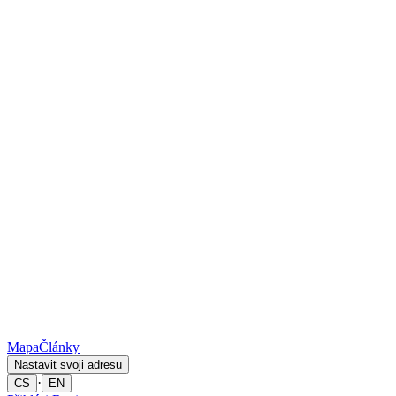
Mapa
Články
Nastavit svoji adresu
·
CS
EN