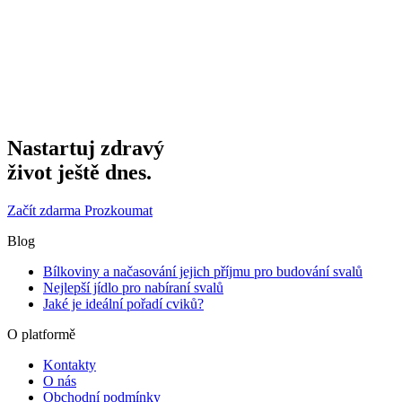
Nastartuj zdravý
život ještě dnes.
Začít zdarma
Prozkoumat
Blog
Bílkoviny a načasování jejich příjmu pro budování svalů
Nejlepší jídlo pro nabíraní svalů
Jaké je ideální pořadí cviků?
O platformě
Kontakty
O nás
Obchodní podmínky