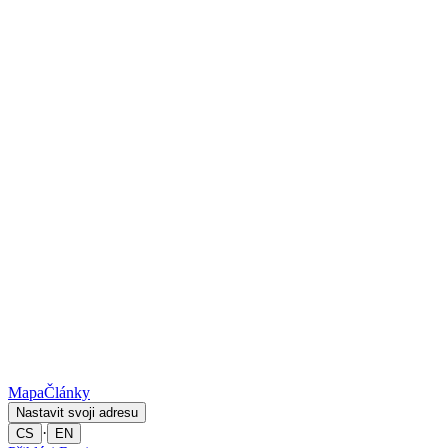
Mapa
Články
Nastavit svoji adresu
·
CS
EN