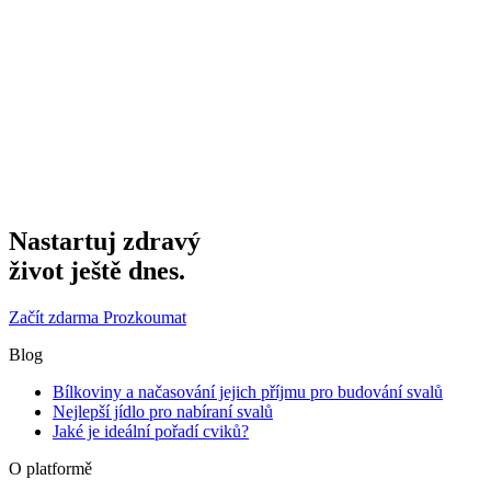
Nastartuj zdravý
život ještě dnes.
Začít zdarma
Prozkoumat
Blog
Bílkoviny a načasování jejich příjmu pro budování svalů
Nejlepší jídlo pro nabíraní svalů
Jaké je ideální pořadí cviků?
O platformě