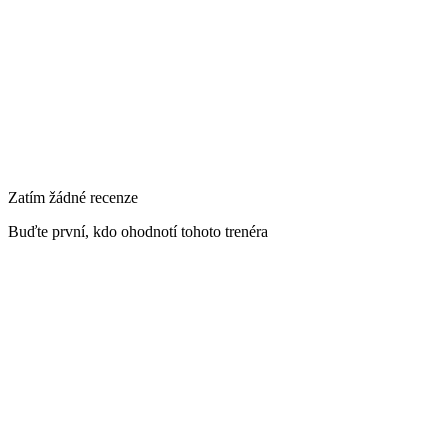
Primární lokalita
151, Vinohradská 2828, 130 00 Praha 3-Žižkov, Česko
Zatím žádné recenze
Buďte první, kdo ohodnotí tohoto trenéra