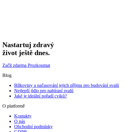
Nastartuj zdravý
život ještě dnes.
Začít zdarma
Prozkoumat
Blog
Bílkoviny a načasování jejich příjmu pro budování svalů
Nejlepší jídlo pro nabíraní svalů
Jaké je ideální pořadí cviků?
O platformě
Kontakty
O nás
Obchodní podmínky
GDPR