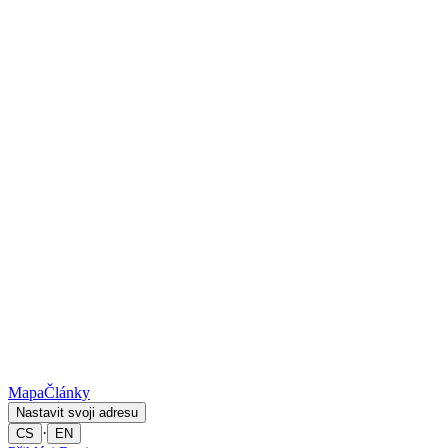
Mapa
Články
Nastavit svoji adresu
·
CS
EN