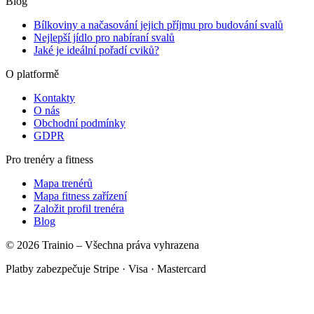
Blog
Bílkoviny a načasování jejich příjmu pro budování svalů
Nejlepší jídlo pro nabíraní svalů
Jaké je ideální pořadí cviků?
O platformě
Kontakty
O nás
Obchodní podmínky
GDPR
Pro trenéry a fitness
Mapa trenérů
Mapa fitness zařízení
Založit profil trenéra
Blog
© 2026 Trainio – Všechna práva vyhrazena
Platby zabezpečuje Stripe · Visa · Mastercard