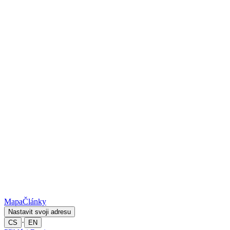
Mapa
Články
Nastavit svoji adresu
·
CS
EN