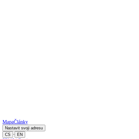
Mapa
Články
Nastavit svoji adresu
·
CS
EN